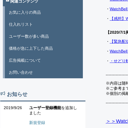
関連コンテンツ
・
Watch
お気に入りの商品
・
【感想】W
仕入れリスト
【2020/7/1
ユーザー数が多い商品
・
【緊急配
価格が急に上下した商品
・
Watch
広告掲載について
・
・せどり転
お問い合わせ
---------------
※内容は随
※ご参考ま
※個別の掲
お知らせ
---------------
2019/9/26
ユーザー登録機能
を追加し
ました
＞＞Watc
新規登録