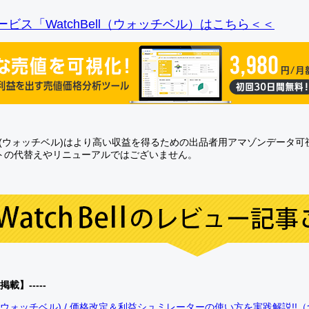
ビス「WatchBell（ウォッチベル）はこちら＜＜
Bell(ウォッチベル)はより高い収益を得るための出品者用アマゾンデータ
トの代替えやリニューアルではございません。
0掲載】-----
bell(ウォッチベル) / 価格改定＆利益シュミレーターの使い方を実践解説