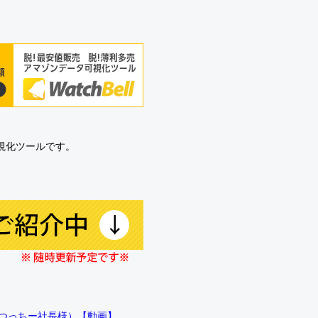
可視化ツールです。
!!（つっちー社長様）【動画】