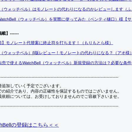
Bell（ウォッチベル）はモノレートの代わりになるのかレビューします（
atchBell（ウォッチベル）を実際に使ってみた（ベンティ樋口）様【
掲載】------
信】モノレート代替案に終止符を打ちます！（もりもとら様）
Bell（ウォッチベル）β版レビュー！モノレートの代わりになる？（アオ様
売で使えるWatchBell（ウォッチベル）新規登録の方法は？必要な条
---------------------------------------------------------------------------------
時追加していく予定でございます。
での紹介であり、内容の正確性を保証するものではございません。
載依頼については、お受けしておりませんのでご容赦下さいませ。
---------------------------------------------------------------------------------
hBellの登録
はこちら＜＜