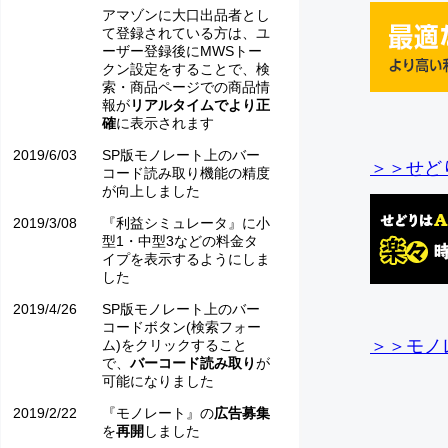
アマゾンに大口出品者とし
て登録されている方は、ユ
ーザー登録後にMWSトー
クン設定をすることで、検
索・商品ページでの商品情
報が
リアルタイムでより正
確
に表示されます
2019/6/03
SP版モノレート上のバー
＞＞せど
コード読み取り機能の精度
が向上しました
2019/3/08
『利益シミュレータ』に小
型1・中型3などの料金タ
イプを表示するようにしま
した
2019/4/26
SP版モノレート上のバー
コードボタン(検索フォー
＞＞モノ
ム)をクリックすること
で、
バーコード読み取り
が
可能になりました
2019/2/22
『モノレート』の
広告募集
を
再開
しました