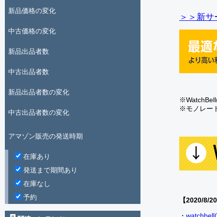
新品価格の変化
＞＞新サー
中古価格の変化
新品出品者数
中古出品者数
新品出品者数の変化
※Watch
※モノレー
中古出品者数の変化
アマゾン販売の発送時期
在庫あり
発送まで期間あり
在庫なし
予約
【2020/8/2
・
watch