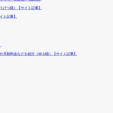
ふうげつ様）【サイト記事】
サイト記事】
）
件や月額料金などを紹介（W-U様）【サイト記事】