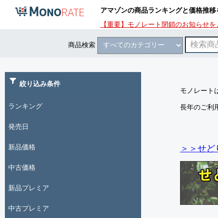
アマゾンの商品ランキングと価格推移
【重要】モノレート閉鎖のお知らせを
商品検索
絞り込み条件
モノレートは
ランキング
長年のご利
発売日
新品価格
＞＞せど
中古価格
新品プレミア
中古プレミア