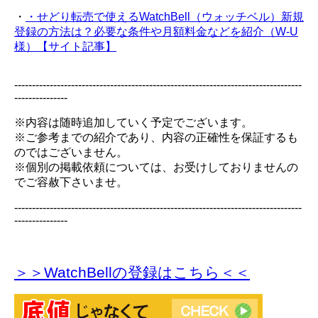
・
・せどり転売で使えるWatchBell（ウォッチベル）新規
登録の方法は？必要な条件や月額料金などを紹介（W-U
様）【サイト記事】
---------------------------------------------------------------------------------
---------------
※内容は随時追加していく予定でございます。
※ご参考までの紹介であり、内容の正確性を保証するも
のではございません。
※個別の掲載依頼については、お受けしておりませんの
でご容赦下さいませ。
---------------------------------------------------------------------------------
---------------
＞＞WatchBellの登録
はこちら＜＜