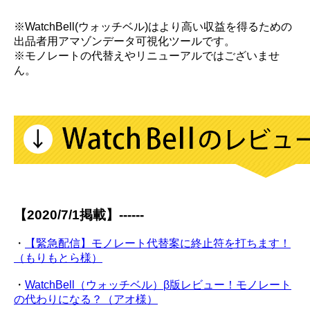
※WatchBell(ウォッチベル)はより高い収益を得るための
出品者用アマゾンデータ可視化ツールです。
※モノレートの代替えやリニューアルではございませ
ん。
【2020/7/1掲載】------
・
【緊急配信】モノレート代替案に終止符を打ちます！
（もりもとら様）
・
WatchBell（ウォッチベル）β版レビュー！モノレート
の代わりになる？（アオ様）