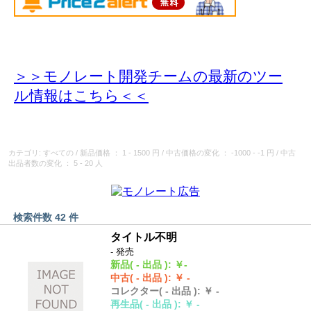
＞＞モノレート開発チームの最新のツー
ル情報
はこちら＜＜
カテゴリ: すべての
/
新品価格
： 1 - 1500 円
/
中古価格の変化
： -1000 - -1 円
/
中古
出品者数の変化
： 5 - 20 人
検索件数 42 件
タイトル不明
- 発売
新品
( - 出品 )
:
￥-
中古
( - 出品 )
:
￥ -
コレクター
( - 出品 )
:
￥ -
再生品
( - 出品 )
:
￥ -