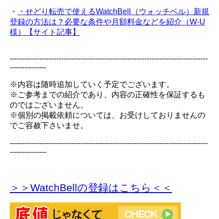
・
・せどり転売で使えるWatchBell（ウォッチベル）新規
登録の方法は？必要な条件や月額料金などを紹介（W-U
様）【サイト記事】
---------------------------------------------------------------------------------
---------------
※内容は随時追加していく予定でございます。
※ご参考までの紹介であり、内容の正確性を保証するも
のではございません。
※個別の掲載依頼については、お受けしておりませんの
でご容赦下さいませ。
---------------------------------------------------------------------------------
---------------
＞＞WatchBellの登録
はこちら＜＜