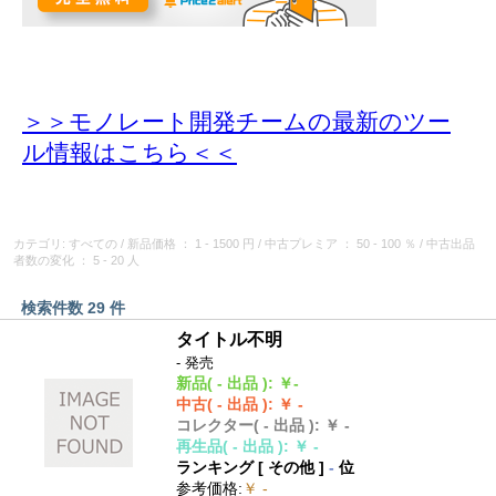
＞＞モノレート開発チームの最新のツー
ル情報
はこちら＜＜
カテゴリ: すべての
/
新品価格
： 1 - 1500 円
/
中古プレミア
： 50 - 100 ％
/
中古出品
者数の変化
： 5 - 20 人
検索件数 29 件
タイトル不明
- 発売
新品
( - 出品 )
:
￥-
中古
( - 出品 )
:
￥ -
コレクター
( - 出品 )
:
￥ -
再生品
( - 出品 )
:
￥ -
ランキング [
その他
]
-
位
参考価格
:
￥ -