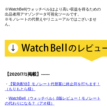
※WatchBell(ウォッチベル)はより高い収益を得るための
出品者用アマゾンデータ可視化ツールです。
※モノレートの代替えやリニューアルではございませ
ん。
【2020/7/1掲載】------
・
【緊急配信】モノレート代替案に終止符を打ちます！
（もりもとら様）
・
WatchBell（ウォッチベル）β版レビュー！モノレート
の代わりになる？（アオ様）