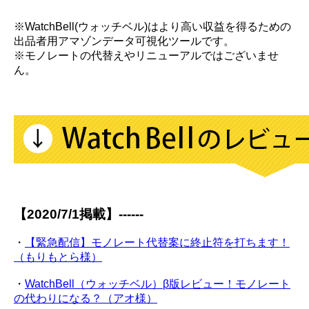
※WatchBell(ウォッチベル)はより高い収益を得るための
出品者用アマゾンデータ可視化ツールです。
※モノレートの代替えやリニューアルではございませ
ん。
【2020/7/1掲載】------
・
【緊急配信】モノレート代替案に終止符を打ちます！
（もりもとら様）
・
WatchBell（ウォッチベル）β版レビュー！モノレート
の代わりになる？（アオ様）