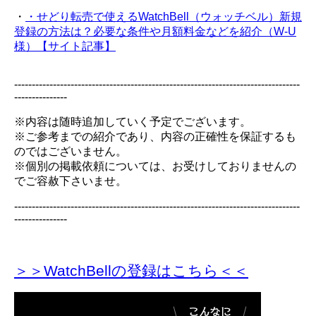
・
・せどり転売で使えるWatchBell（ウォッチベル）新規
登録の方法は？必要な条件や月額料金などを紹介（W-U
様）【サイト記事】
---------------------------------------------------------------------------------
---------------
※内容は随時追加していく予定でございます。
※ご参考までの紹介であり、内容の正確性を保証するも
のではございません。
※個別の掲載依頼については、お受けしておりませんの
でご容赦下さいませ。
---------------------------------------------------------------------------------
---------------
＞＞WatchBellの登録
はこちら＜＜