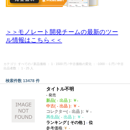
＞＞モノレート開発チームの最新のツー
ル情報
はこちら＜＜
カテゴリ: すべての
/
新品価格
： 1 - 1500 円
/
中古価格の変化
： -1000 - -1 円
/
中古
出品者数
： 1 - 25 人
検索件数 13478 件
タイトル不明
- 発売
新品
( - 出品 )
:
￥-
中古
( - 出品 )
:
￥ -
コレクター
( - 出品 )
:
￥ -
再生品
( - 出品 )
:
￥ -
ランキング [
その他
]
-
位
参考価格
:
￥ -