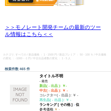
＞＞モノレート開発チームの最新のツー
ル情報
はこちら＜＜
カテゴリ: すべての
/
新品価格
： 1 - 1500 円
/
新品プレミア
： 50 - 100 ％
/
中古価格
の変化
： -1000 - -1 円
/
中古出品者数の変化
： 1 - 5 人
検索件数 465 件
タイトル不明
- 発売
新品
( - 出品 )
:
￥-
中古
( - 出品 )
:
￥ -
コレクター
( - 出品 )
:
￥ -
再生品
( - 出品 )
:
￥ -
ランキング [
その他
]
-
位
参考価格
:
￥ -