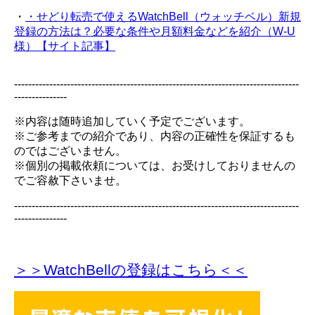
・
・せどり転売で使えるWatchBell（ウォッチベル）新規
登録の方法は？必要な条件や月額料金などを紹介（W-U
様）【サイト記事】
---------------------------------------------------------------------------------
---------------
※内容は随時追加していく予定でございます。
※ご参考までの紹介であり、内容の正確性を保証するも
のではございません。
※個別の掲載依頼については、お受けしておりませんの
でご容赦下さいませ。
---------------------------------------------------------------------------------
---------------
＞＞WatchBellの登録
はこちら＜＜