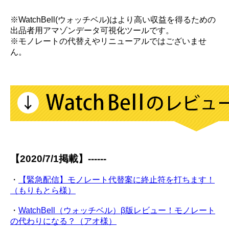
※WatchBell(ウォッチベル)はより高い収益を得るための
出品者用アマゾンデータ可視化ツールです。
※モノレートの代替えやリニューアルではございませ
ん。
【2020/7/1掲載】------
・
【緊急配信】モノレート代替案に終止符を打ちます！
（もりもとら様）
・
WatchBell（ウォッチベル）β版レビュー！モノレート
の代わりになる？（アオ様）