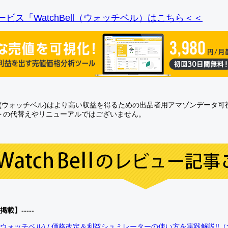
ビス「WatchBell（ウォッチベル）はこちら＜＜
Bell(ウォッチベル)はより高い収益を得るための出品者用アマゾンデータ
トの代替えやリニューアルではございません。
0掲載】-----
bell(ウォッチベル) / 価格改定＆利益シュミレーターの使い方を実践解説