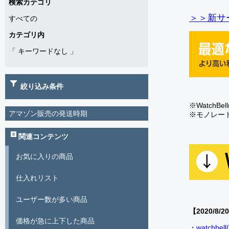
検索カテゴリ
＞＞新サー
すべての
カテゴリ内
「
キーワードなし
」
絞り込み条件
※Watch
アマゾン販売の発送時期
※モノレー
関連コンテンツ
お気に入りの商品
仕入れリスト
ユーザー数が多い商品
【2020/8/2
価格が急に上下した商品
・
watch