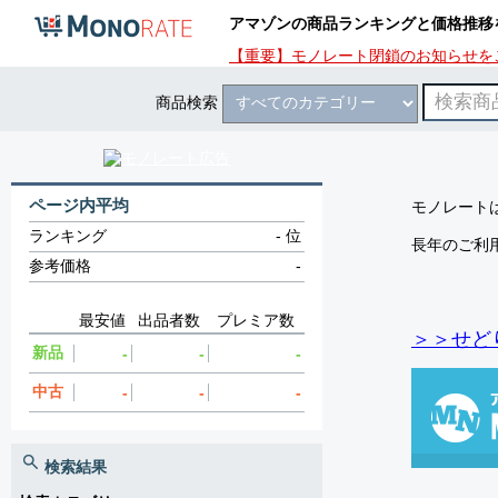
アマゾンの商品ランキングと価格推移
【重要】モノレート閉鎖のお知らせを
商品検索
ページ内平均
モノレートは
ランキング
-
位
長年のご利
参考価格
-
最安値
出品者数
プレミア数
＞＞せど
新品
-
-
-
中古
-
-
-
検索結果