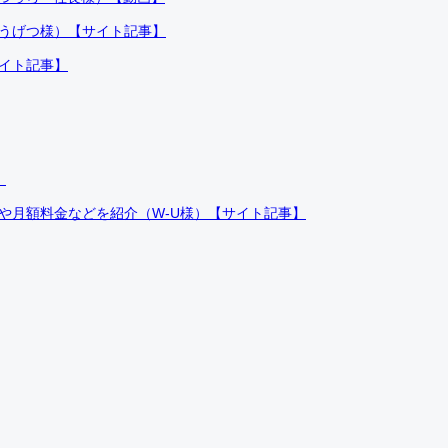
ふうげつ様）【サイト記事】
サイト記事】
）
件や月額料金などを紹介（W-U様）【サイト記事】