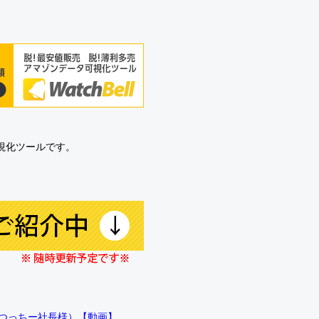
可視化ツールです。
!!（つっちー社長様）【動画】