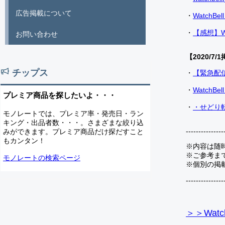
広告掲載について
・
Watch
・
【感想】W
お問い合わせ
【2020/7/1
チップス
・
【緊急配
・
Watch
プレミア商品を探したいよ・・・
・
・せどり転
モノレートでは、プレミア率・発売日・ラン
キング・出品者数・・・。さまざまな絞り込
---------------
みができます。プレミア商品だけ探だすこと
もカンタン！
※内容は随
※ご参考ま
モノレートの検索ページ
※個別の掲
---------------
＞＞Watc