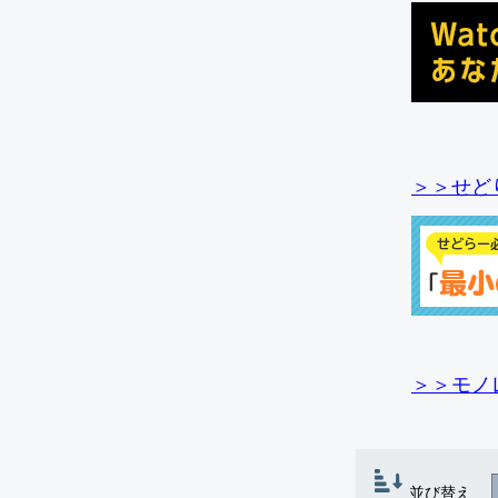
＞＞せど
＞＞モノ
並び替え