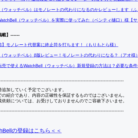
Bell（ウォッチベル）はモノレートの代わりになるのかレビューします（
atchBell（ウォッチベル）を実際に使ってみた（ベンティ樋口）様【
掲載】------
信】モノレート代替案に終止符を打ちます！（もりもとら様）
Bell（ウォッチベル）β版レビュー！モノレートの代わりになる？（アオ様
売で使えるWatchBell（ウォッチベル）新規登録の方法は？必要な条
---------------------------------------------------------------------------------
時追加していく予定でございます。
での紹介であり、内容の正確性を保証するものではございません。
載依頼については、お受けしておりませんのでご容赦下さいませ。
---------------------------------------------------------------------------------
hBellの登録
はこちら＜＜