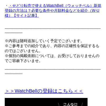
・
・せどり転売で使えるWatchBell（ウォッチベル）新規
登録の方法は？必要な条件や月額料金などを紹介（W-U
様）【サイト記事】
---------------------------------------------------------------------------------
---------------
※内容は随時追加していく予定でございます。
※ご参考までの紹介であり、内容の正確性を保証するも
のではございません。
※個別の掲載依頼については、お受けしておりませんの
でご容赦下さいませ。
---------------------------------------------------------------------------------
---------------
＞＞WatchBellの登録
はこちら＜＜