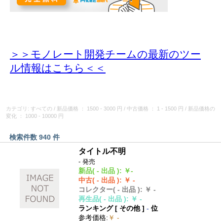
＞＞モノレート開発チームの最新のツー
ル情報
はこちら＜＜
カテゴリ: すべての
/
新品価格
： 1500 - 3000 円
/
中古価格
： 1 - 1500 円
/
新品価格の
変化
： 1000 - 10000 円
検索件数 940 件
タイトル不明
- 発売
新品
( - 出品 )
:
￥-
中古
( - 出品 )
:
￥ -
コレクター
( - 出品 )
:
￥ -
再生品
( - 出品 )
:
￥ -
ランキング [
その他
]
-
位
参考価格
:
￥ -