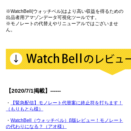
※WatchBell(ウォッチベル)はより高い収益を得るための
出品者用アマゾンデータ可視化ツールです。
※モノレートの代替えやリニューアルではございませ
ん。
【2020/7/1掲載】------
・
【緊急配信】モノレート代替案に終止符を打ちます！
（もりもとら様）
・
WatchBell（ウォッチベル）β版レビュー！モノレート
の代わりになる？（アオ様）