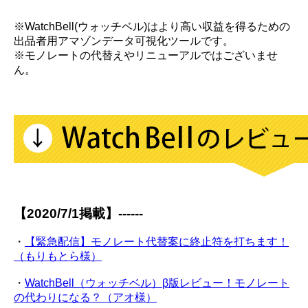
※WatchBell(ウォッチベル)はより高い収益を得るための
出品者用アマゾンデータ可視化ツールです。
※モノレートの代替えやリニューアルではございませ
ん。
【2020/7/1掲載】------
・
【緊急配信】モノレート代替案に終止符を打ちます！
（もりもとら様）
・
WatchBell（ウォッチベル）β版レビュー！モノレート
の代わりになる？（アオ様）