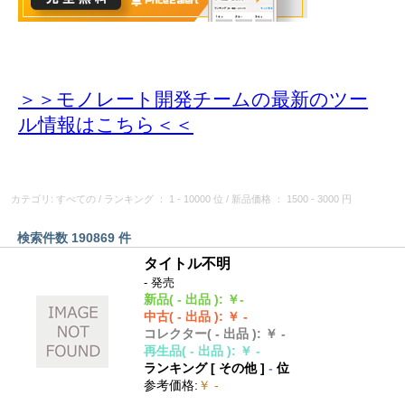
＞＞モノレート開発チームの最新のツー
ル情報
はこちら＜＜
カテゴリ: すべての
/
ランキング
： 1 - 10000 位
/
新品価格
： 1500 - 3000 円
検索件数 190869 件
タイトル不明
- 発売
新品
( - 出品 )
:
￥-
中古
( - 出品 )
:
￥ -
コレクター
( - 出品 )
:
￥ -
再生品
( - 出品 )
:
￥ -
ランキング [
その他
]
-
位
参考価格
:
￥ -