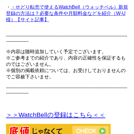
・
・せどり転売で使えるWatchBell（ウォッチベル）新規
登録の方法は？必要な条件や月額料金などを紹介（W-U
様）【サイト記事】
---------------------------------------------------------------------------------
---------------
※内容は随時追加していく予定でございます。
※ご参考までの紹介であり、内容の正確性を保証するも
のではございません。
※個別の掲載依頼については、お受けしておりませんの
でご容赦下さいませ。
---------------------------------------------------------------------------------
---------------
＞＞WatchBellの登録
はこちら＜＜