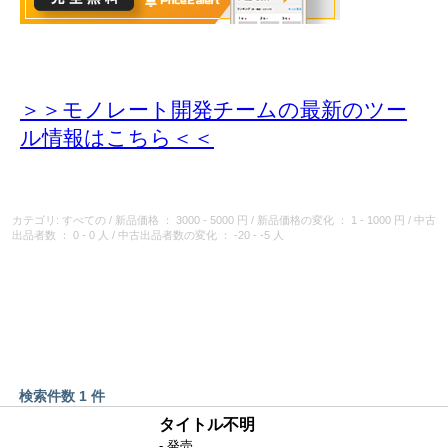
＞＞モノレート開発チームの最新のツー
ル情報
はこちら＜＜
カテゴリ: すべての
/
新品価格
： 3000 - 5000 円
/
新品価格の変化
： 1 - 1000 円
/
中古
出品者数
： 0 - 0 人
/
中古出品者数の変化
： -20 - -5 人
検索件数 1 件
タイトル不明
- 発売