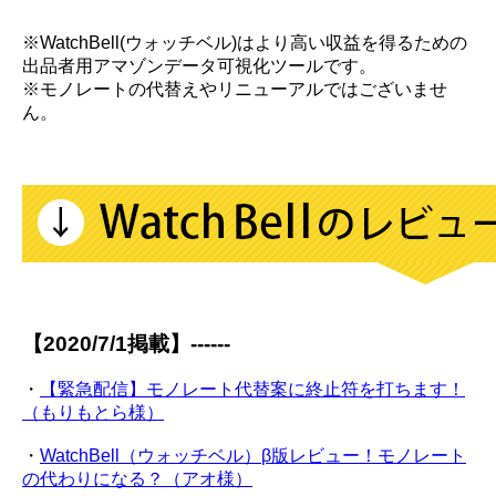
※WatchBell(ウォッチベル)はより高い収益を得るための
出品者用アマゾンデータ可視化ツールです。
※モノレートの代替えやリニューアルではございませ
ん。
【2020/7/1掲載】------
・
【緊急配信】モノレート代替案に終止符を打ちます！
（もりもとら様）
・
WatchBell（ウォッチベル）β版レビュー！モノレート
の代わりになる？（アオ様）