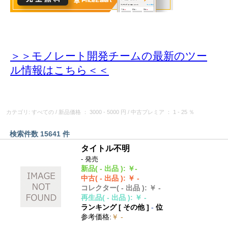
＞＞モノレート開発チームの最新のツー
ル情報
はこちら＜＜
カテゴリ: すべての
/
新品価格
： 3000 - 5000 円
/
中古プレミア
： 1 - 25 ％
検索件数 15641 件
タイトル不明
- 発売
新品
( - 出品 )
:
￥-
中古
( - 出品 )
:
￥ -
コレクター
( - 出品 )
:
￥ -
再生品
( - 出品 )
:
￥ -
ランキング [
その他
]
-
位
参考価格
:
￥ -