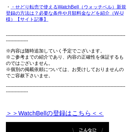
・
・せどり転売で使えるWatchBell（ウォッチベル）新規
登録の方法は？必要な条件や月額料金などを紹介（W-U
様）【サイト記事】
---------------------------------------------------------------------------------
---------------
※内容は随時追加していく予定でございます。
※ご参考までの紹介であり、内容の正確性を保証するも
のではございません。
※個別の掲載依頼については、お受けしておりませんの
でご容赦下さいませ。
---------------------------------------------------------------------------------
---------------
＞＞WatchBellの登録
はこちら＜＜