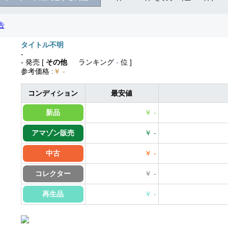
タイトル不明
-
- 発売
[
その他
ランキング
-
位 ]
参考価格
:
￥ -
コンディション
最安値
新品
￥ -
アマゾン販売
￥ -
中古
￥ -
コレクター
￥ -
再生品
￥ -