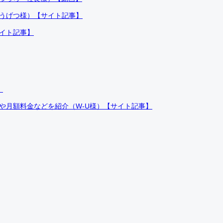
ふうげつ様）【サイト記事】
サイト記事】
）
件や月額料金などを紹介（W-U様）【サイト記事】