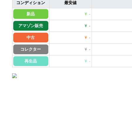
コンディション
最安値
新品
￥ -
アマゾン販売
￥ -
中古
￥ -
コレクター
￥ -
再生品
￥ -