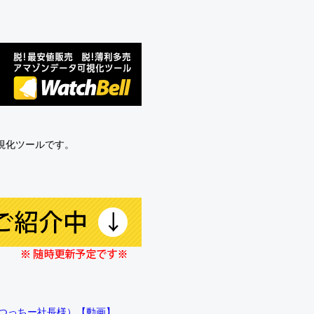
可視化ツールです。
!!（つっちー社長様）【動画】