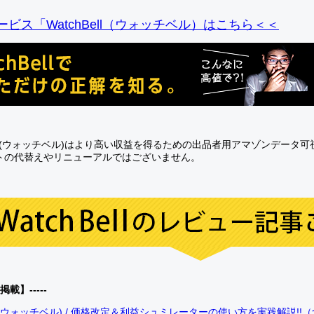
ビス「WatchBell（ウォッチベル）はこちら＜＜
Bell(ウォッチベル)はより高い収益を得るための出品者用アマゾンデータ
トの代替えやリニューアルではございません。
0掲載】-----
bell(ウォッチベル) / 価格改定＆利益シュミレーターの使い方を実践解説