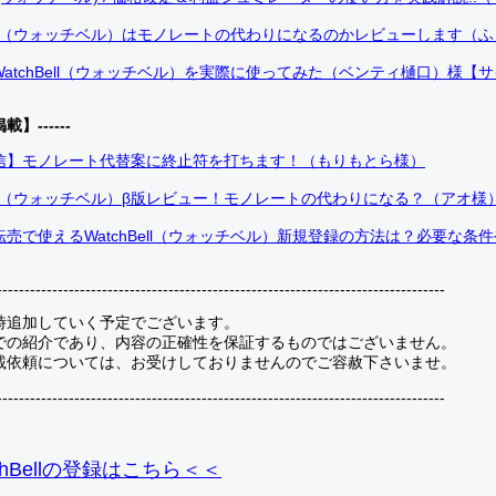
Bell（ウォッチベル）はモノレートの代わりになるのかレビューします（
atchBell（ウォッチベル）を実際に使ってみた（ベンティ樋口）様【
掲載】------
信】モノレート代替案に終止符を打ちます！（もりもとら様）
Bell（ウォッチベル）β版レビュー！モノレートの代わりになる？（アオ様
売で使えるWatchBell（ウォッチベル）新規登録の方法は？必要な条
---------------------------------------------------------------------------------
時追加していく予定でございます。
での紹介であり、内容の正確性を保証するものではございません。
載依頼については、お受けしておりませんのでご容赦下さいませ。
---------------------------------------------------------------------------------
hBellの登録
はこちら＜＜