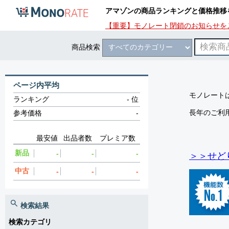
アマゾンの商品ランキングと価格推移
【重要】モノレート閉鎖のお知らせを
商品検索
ページ内平均
モノレートは
ランキング
-
位
長年のご利
参考価格
-
最安値
出品者数
プレミア数
新品
-
-
-
＞＞せど
中古
-
-
-
検索結果
検索カテゴリ