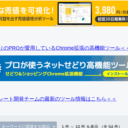
りのPROが愛用しているChrome拡張の高機能ツール＜
レート開発チームの最新のツール情報
はこちら＜＜
1
件 ～
10
件 を表示 （全
54
件）