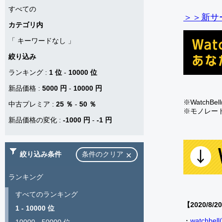
すべての
＞＞新サー
カテゴリ内
「
キーワードなし
」
絞り込み
ランキング
:
1 位
-
10000 位
新品価格
:
5000 円
-
10000 円
※Watch
中古プレミア
:
25 ％
-
50 ％
※モノレー
新品価格の変化
:
-1000 円
-
-1 円
絞り込み条件
条件のクリア
ランキング
すべてのランキング
【2020/8/2
1 - 10000 位
・
watch