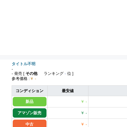
タイトル不明
-
- 発売
[
その他
ランキング
-
位 ]
参考価格
:
￥ -
コンディション
最安値
新品
￥ -
アマゾン販売
￥ -
中古
￥ -