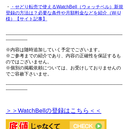
・
・せどり転売で使えるWatchBell（ウォッチベル）新規
登録の方法は？必要な条件や月額料金などを紹介（W-U
様）【サイト記事】
---------------------------------------------------------------------------------
---------------
※内容は随時追加していく予定でございます。
※ご参考までの紹介であり、内容の正確性を保証するも
のではございません。
※個別の掲載依頼については、お受けしておりませんの
でご容赦下さいませ。
---------------------------------------------------------------------------------
---------------
＞＞WatchBellの登録
はこちら＜＜