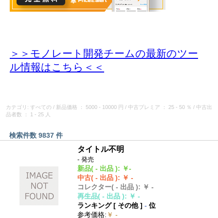
＞＞モノレート開発チームの最新のツー
ル情報
はこちら＜＜
カテゴリ: すべての
/
新品価格
： 5000 - 10000 円
/
中古プレミア
： 25 - 50 ％
/
中古出
品者数
： 1 - 25 人
検索件数 9837 件
タイトル不明
- 発売
新品
( - 出品 )
:
￥-
中古
( - 出品 )
:
￥ -
コレクター
( - 出品 )
:
￥ -
再生品
( - 出品 )
:
￥ -
ランキング [
その他
]
-
位
参考価格
:
￥ -