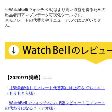
※WatchBell(ウォッチベル)はより高い収益を得るための
出品者用アマゾンデータ可視化ツールです。
※モノレートの代替えやリニューアルではございませ
ん。
【2020/7/1掲載】------
・
【緊急配信】モノレート代替案に終止符を打ちます！
（もりもとら様）
・
WatchBell（ウォッチベル）β版レビュー！モノレート
の代わりになる？（アオ様）