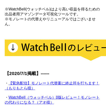
※WatchBell(ウォッチベル)はより高い収益を得るための
出品者用アマゾンデータ可視化ツールです。
※モノレートの代替えやリニューアルではございませ
ん。
【2020/7/1掲載】------
・
【緊急配信】モノレート代替案に終止符を打ちます！
（もりもとら様）
・
WatchBell（ウォッチベル）β版レビュー！モノレート
の代わりになる？（アオ様）