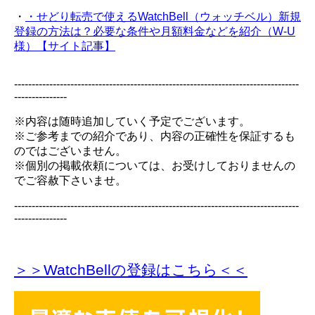
・
・せどり転売で使えるWatchBell（ウォッチベル）新規
登録の方法は？必要な条件や月額料金などを紹介（W-U
様）【サイト記事】
---------------------------------------------------------------------------------
---------------
※内容は随時追加していく予定でございます。
※ご参考までの紹介であり、内容の正確性を保証するも
のではございません。
※個別の掲載依頼については、お受けしておりませんの
でご容赦下さいませ。
---------------------------------------------------------------------------------
---------------
＞＞WatchBellの登録
はこちら＜＜