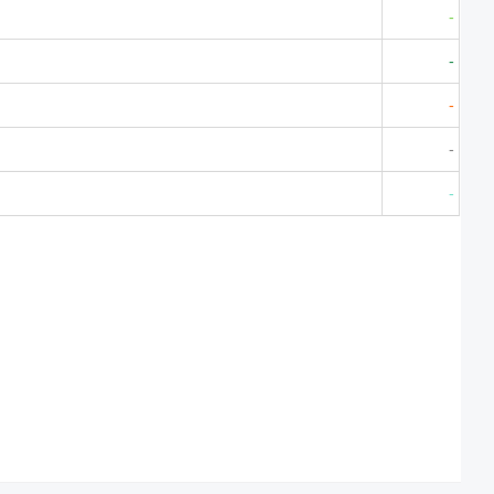
-
-
-
-
-