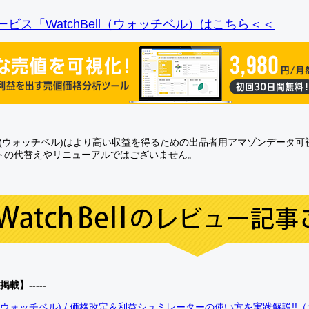
ビス「WatchBell（ウォッチベル）はこちら＜＜
Bell(ウォッチベル)はより高い収益を得るための出品者用アマゾンデータ
トの代替えやリニューアルではございません。
0掲載】-----
bell(ウォッチベル) / 価格改定＆利益シュミレーターの使い方を実践解説