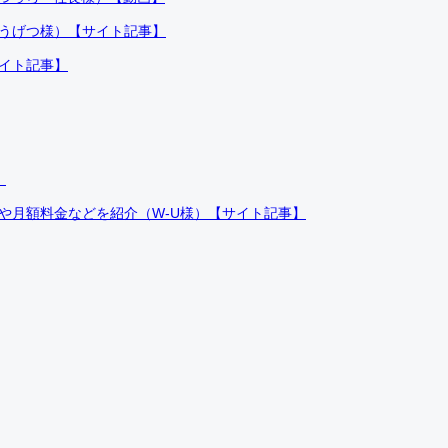
ふうげつ様）【サイト記事】
サイト記事】
）
件や月額料金などを紹介（W-U様）【サイト記事】