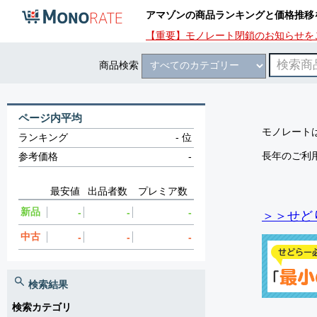
アマゾンの商品ランキングと価格推移
【重要】モノレート閉鎖のお知らせを
商品検索
ページ内平均
モノレートは
ランキング
-
位
長年のご利
参考価格
-
最安値
出品者数
プレミア数
新品
-
-
-
＞＞せど
中古
-
-
-
検索結果
検索カテゴリ