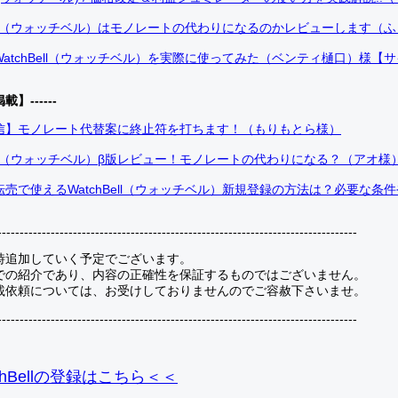
Bell（ウォッチベル）はモノレートの代わりになるのかレビューします（
atchBell（ウォッチベル）を実際に使ってみた（ベンティ樋口）様【
掲載】------
信】モノレート代替案に終止符を打ちます！（もりもとら様）
Bell（ウォッチベル）β版レビュー！モノレートの代わりになる？（アオ様
売で使えるWatchBell（ウォッチベル）新規登録の方法は？必要な条
---------------------------------------------------------------------------------
時追加していく予定でございます。
での紹介であり、内容の正確性を保証するものではございません。
載依頼については、お受けしておりませんのでご容赦下さいませ。
---------------------------------------------------------------------------------
hBellの登録
はこちら＜＜