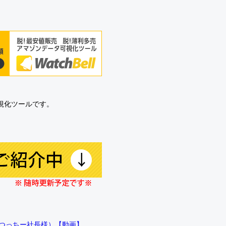
可視化ツールです。
!!（つっちー社長様）【動画】