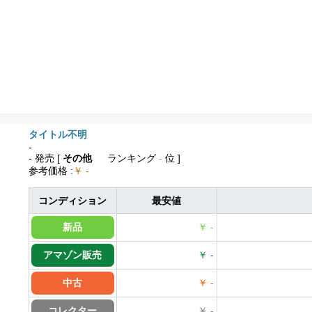
タイトル不明
-
- 発売
[
その他
ランキング
-
位 ]
参考価格
:
￥ -
コンディション
最安値
新品
￥ -
アマゾン販売
￥ -
中古
￥ -
コレクター
￥ -