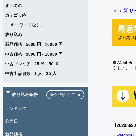
すべての
＞＞新サー
カテゴリ内
「
キーワードなし
」
絞り込み
新品価格
:
5000 円
-
10000 円
中古価格
:
5000 円
-
10000 円
※Watch
中古プレミア
:
25 ％
-
50 ％
※モノレー
中古出品者数
:
1 人
-
25 人
絞り込み条件
条件のクリア
ランキング
発売日
【2020/8/2
新品価格
・
watch