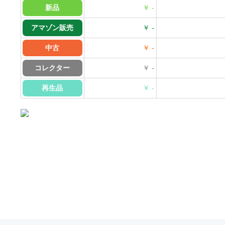
新品
￥ -
アマゾン販売
￥ -
中古
￥ -
コレクター
￥ -
再生品
￥ -