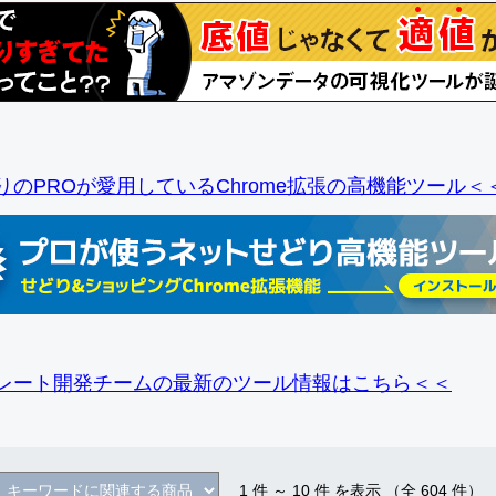
りのPROが愛用しているChrome拡張の高機能ツール＜
レート開発チームの最新のツール情報
はこちら＜＜
1
件 ～
10
件 を表示 （全
604
件）