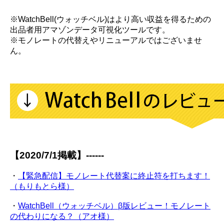
※WatchBell(ウォッチベル)はより高い収益を得るための
出品者用アマゾンデータ可視化ツールです。
※モノレートの代替えやリニューアルではございませ
ん。
【2020/7/1掲載】------
・
【緊急配信】モノレート代替案に終止符を打ちます！
（もりもとら様）
・
WatchBell（ウォッチベル）β版レビュー！モノレート
の代わりになる？（アオ様）