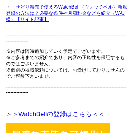
・
・せどり転売で使えるWatchBell（ウォッチベル）新規
登録の方法は？必要な条件や月額料金などを紹介（W-U
様）【サイト記事】
---------------------------------------------------------------------------------
---------------
※内容は随時追加していく予定でございます。
※ご参考までの紹介であり、内容の正確性を保証するも
のではございません。
※個別の掲載依頼については、お受けしておりませんの
でご容赦下さいませ。
---------------------------------------------------------------------------------
---------------
＞＞WatchBellの登録
はこちら＜＜