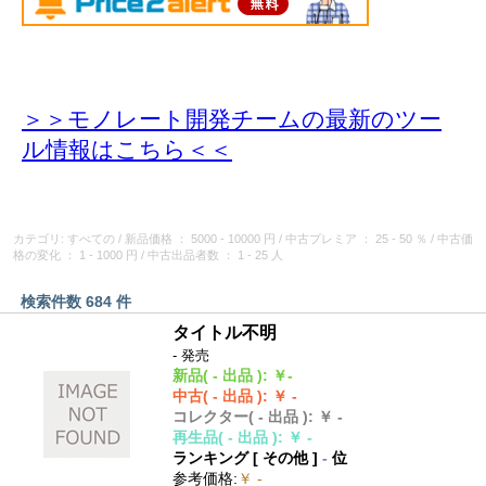
＞＞モノレート開発チームの最新のツー
ル情報
はこちら＜＜
カテゴリ: すべての
/
新品価格
： 5000 - 10000 円
/
中古プレミア
： 25 - 50 ％
/
中古価
格の変化
： 1 - 1000 円
/
中古出品者数
： 1 - 25 人
検索件数 684 件
タイトル不明
- 発売
新品
( - 出品 )
:
￥-
中古
( - 出品 )
:
￥ -
コレクター
( - 出品 )
:
￥ -
再生品
( - 出品 )
:
￥ -
ランキング [
その他
]
-
位
参考価格
:
￥ -