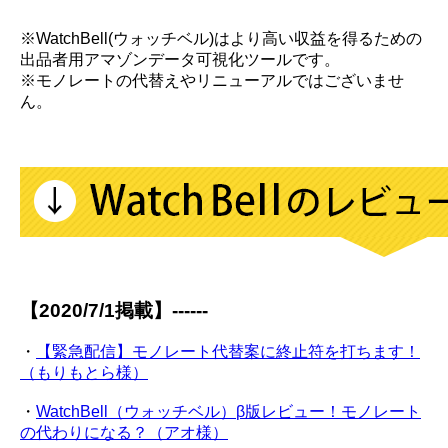
※WatchBell(ウォッチベル)はより高い収益を得るための
出品者用アマゾンデータ可視化ツールです。
※モノレートの代替えやリニューアルではございませ
ん。
【2020/7/1掲載】------
・
【緊急配信】モノレート代替案に終止符を打ちます！
（もりもとら様）
・
WatchBell（ウォッチベル）β版レビュー！モノレート
の代わりになる？（アオ様）