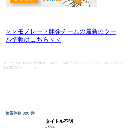
＞＞モノレート開発チームの最新のツー
ル情報
はこちら＜＜
カテゴリ: すべての
/
新品価格
： 5000 - 10000 円
/
中古プレミア
： 25 - 50 ％
/
中古出
品者数の変化
： 1 - 5 人
検索件数 820 件
タイトル不明
- 発売