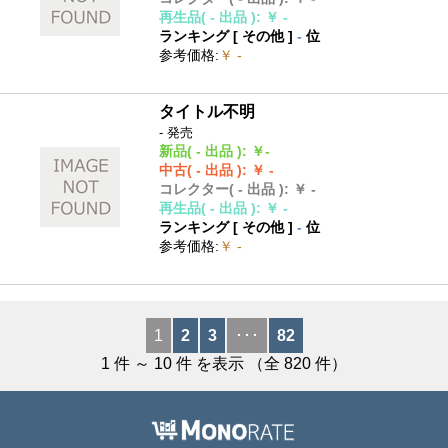
再生品
( - 出品 )
:
￥ -
ランキング [
その他
]
-
位
参考価格
:
￥ -
タイトル不明
- 発売
新品
( - 出品 )
:
￥-
中古
( - 出品 )
:
￥ -
コレクター
( - 出品 )
:
￥ -
再生品
( - 出品 )
:
￥ -
ランキング [
その他
]
-
位
参考価格
:
￥ -
1
2
3
･･･
82
1
件 ～
10
件 を表示 （全
820
件）