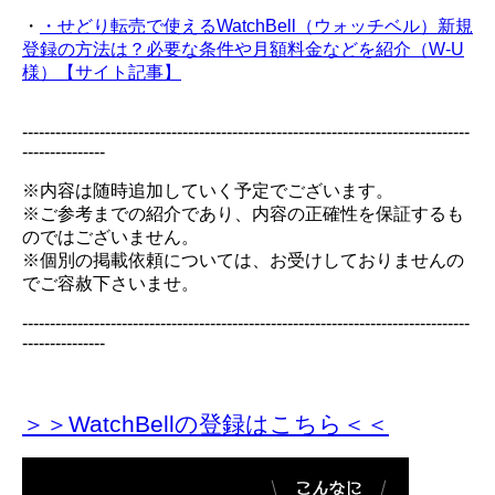
・
・せどり転売で使えるWatchBell（ウォッチベル）新規
登録の方法は？必要な条件や月額料金などを紹介（W-U
様）【サイト記事】
---------------------------------------------------------------------------------
---------------
※内容は随時追加していく予定でございます。
※ご参考までの紹介であり、内容の正確性を保証するも
のではございません。
※個別の掲載依頼については、お受けしておりませんの
でご容赦下さいませ。
---------------------------------------------------------------------------------
---------------
＞＞WatchBellの登録
はこちら＜＜