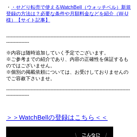
・
・せどり転売で使えるWatchBell（ウォッチベル）新規
登録の方法は？必要な条件や月額料金などを紹介（W-U
様）【サイト記事】
---------------------------------------------------------------------------------
---------------
※内容は随時追加していく予定でございます。
※ご参考までの紹介であり、内容の正確性を保証するも
のではございません。
※個別の掲載依頼については、お受けしておりませんの
でご容赦下さいませ。
---------------------------------------------------------------------------------
---------------
＞＞WatchBellの登録
はこちら＜＜