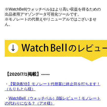
※WatchBell(ウォッチベル)はより高い収益を得るための
出品者用アマゾンデータ可視化ツールです。
※モノレートの代替えやリニューアルではございませ
ん。
【2020/7/1掲載】------
・
【緊急配信】モノレート代替案に終止符を打ちます！
（もりもとら様）
・
WatchBell（ウォッチベル）β版レビュー！モノレート
の代わりになる？（アオ様）