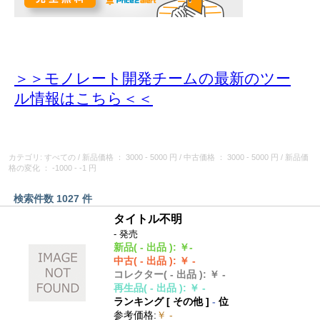
＞＞モノレート開発チームの最新のツー
ル情報
はこちら＜＜
カテゴリ: すべての
/
新品価格
： 3000 - 5000 円
/
中古価格
： 3000 - 5000 円
/
新品価
格の変化
： -1000 - -1 円
検索件数 1027 件
タイトル不明
- 発売
新品
( - 出品 )
:
￥-
中古
( - 出品 )
:
￥ -
コレクター
( - 出品 )
:
￥ -
再生品
( - 出品 )
:
￥ -
ランキング [
その他
]
-
位
参考価格
:
￥ -