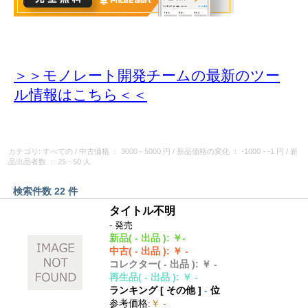
＞＞モノレート開発チームの最新のツー
ル情報
はこちら＜＜
カテゴリ: すべての
/
中古価格
： 3000 - 5000 円
/
新品価格の変化
： -1000 - -1 円
/
新
品出品者数
： 25 - 50 人
検索件数 22 件
タイトル不明
- 発売
新品
( - 出品 )
:
￥-
中古
( - 出品 )
:
￥ -
コレクター
( - 出品 )
:
￥ -
再生品
( - 出品 )
:
￥ -
ランキング [
その他
]
-
位
参考価格
:
￥ -