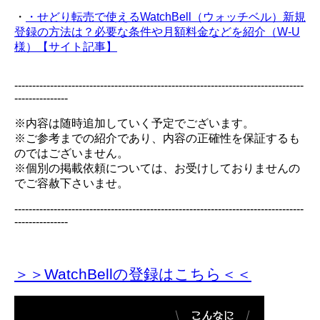
・
・せどり転売で使えるWatchBell（ウォッチベル）新規
登録の方法は？必要な条件や月額料金などを紹介（W-U
様）【サイト記事】
---------------------------------------------------------------------------------
---------------
※内容は随時追加していく予定でございます。
※ご参考までの紹介であり、内容の正確性を保証するも
のではございません。
※個別の掲載依頼については、お受けしておりませんの
でご容赦下さいませ。
---------------------------------------------------------------------------------
---------------
＞＞WatchBellの登録
はこちら＜＜