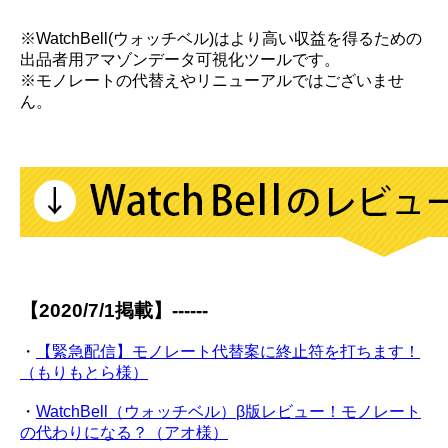
※WatchBell(ウォッチベル)はより高い収益を得るための
出品者用アマゾンデータ可視化ツールです。
※モノレートの代替えやリニューアルではございませ
ん。
【2020/7/1掲載】------
・
【緊急配信】モノレート代替案に終止符を打ちます！
（もりもとら様）
・
WatchBell（ウォッチベル）β版レビュー！モノレート
の代わりになる？（アオ様）