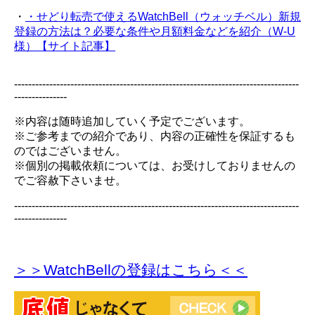
・
・せどり転売で使えるWatchBell（ウォッチベル）新規
登録の方法は？必要な条件や月額料金などを紹介（W-U
様）【サイト記事】
---------------------------------------------------------------------------------
---------------
※内容は随時追加していく予定でございます。
※ご参考までの紹介であり、内容の正確性を保証するも
のではございません。
※個別の掲載依頼については、お受けしておりませんの
でご容赦下さいませ。
---------------------------------------------------------------------------------
---------------
＞＞WatchBellの登録
はこちら＜＜