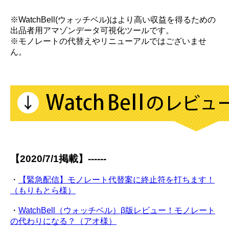
※WatchBell(ウォッチベル)はより高い収益を得るための
出品者用アマゾンデータ可視化ツールです。
※モノレートの代替えやリニューアルではございませ
ん。
【2020/7/1掲載】------
・
【緊急配信】モノレート代替案に終止符を打ちます！
（もりもとら様）
・
WatchBell（ウォッチベル）β版レビュー！モノレート
の代わりになる？（アオ様）