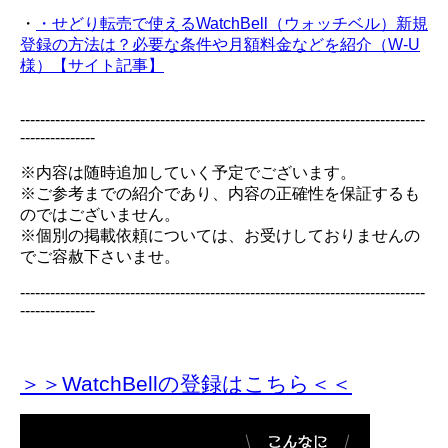
・
・せどり転売で使えるWatchBell（ウォッチベル）新規
登録の方法は？必要な条件や月額料金などを紹介（W-U
様）【サイト記事】
---------------------------------------------------------------------------------
---------------
※内容は随時追加していく予定でございます。
※ご参考までの紹介であり、内容の正確性を保証するも
のではございません。
※個別の掲載依頼については、お受けしておりませんの
でご容赦下さいませ。
---------------------------------------------------------------------------------
---------------
＞＞WatchBellの登録
はこちら＜＜