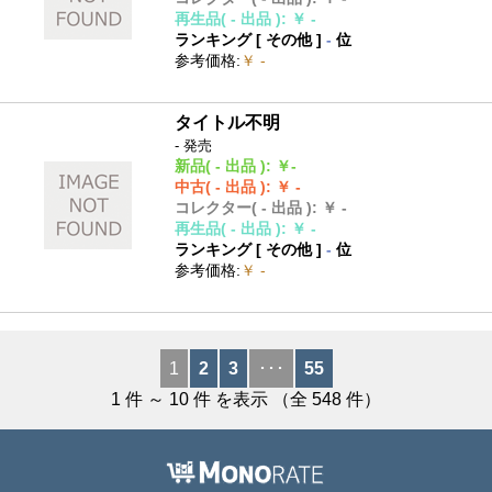
再生品
( - 出品 )
:
￥ -
ランキング [
その他
]
-
位
参考価格
:
￥ -
タイトル不明
- 発売
新品
( - 出品 )
:
￥-
中古
( - 出品 )
:
￥ -
コレクター
( - 出品 )
:
￥ -
再生品
( - 出品 )
:
￥ -
ランキング [
その他
]
-
位
参考価格
:
￥ -
1
2
3
･･･
55
1
件 ～
10
件 を表示 （全
548
件）