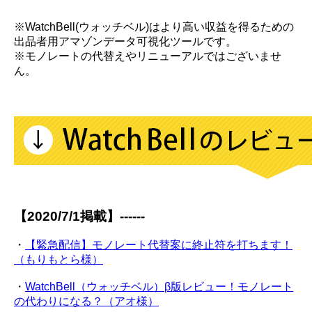
※WatchBell(ウォッチベル)はより高い収益を得るための
出品者用アマゾンデータ可視化ツールです。
※モノレートの代替えやリニューアルではございませ
ん。
【2020/7/1掲載】------
・
【緊急配信】モノレート代替案に終止符を打ちます！
（もりもとら様）
・
WatchBell（ウォッチベル）β版レビュー！モノレート
の代わりになる？（アオ様）