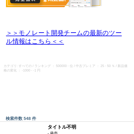
＞＞モノレート開発チームの最新のツー
ル情報
はこちら＜＜
カテゴリ: すべての
/
ランキング
： 500000 - 位
/
中古プレミア
： 25 - 50 ％
/
新品価
格の変化
： -1000 - -1 円
検索件数 548 件
タイトル不明
- 発売