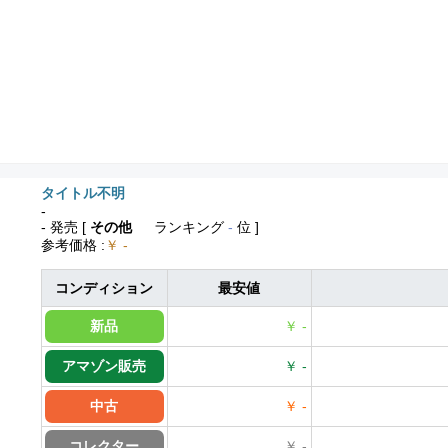
タイトル不明
-
- 発売
[
その他
ランキング
-
位 ]
参考価格
:
￥ -
コンディション
最安値
新品
￥ -
アマゾン販売
￥ -
中古
￥ -
コレクター
￥ -