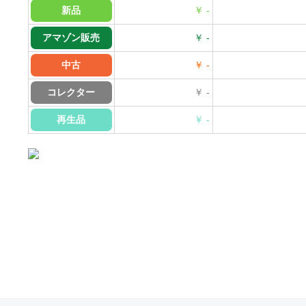
新品
￥ -
アマゾン販売
￥ -
中古
￥ -
コレクター
￥ -
再生品
￥ -