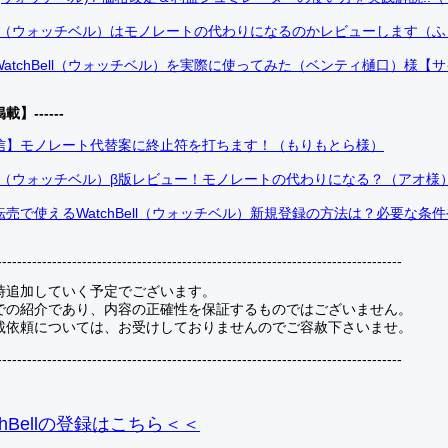
Bell（ウォッチベル）はモノレートの代わりになるのかレビューします（
atchBell（ウォッチベル）を実際に使ってみた（ベンティ樋口）様【
掲載】------
信】モノレート代替案に終止符を打ちます！（もりもとら様）
Bell（ウォッチベル）β版レビュー！モノレートの代わりになる？（アオ様
売で使えるWatchBell（ウォッチベル）新規登録の方法は？必要な条
---------------------------------------------------------------------------------
時追加していく予定でございます。
での紹介であり、内容の正確性を保証するものではございません。
載依頼については、お受けしておりませんのでご容赦下さいませ。
---------------------------------------------------------------------------------
hBellの登録
はこちら＜＜