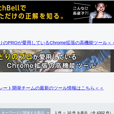
りのPROが愛用しているChrome拡張の高機能ツール＜
レート開発チームの最新のツール情報
はこちら＜＜
1
件 ～
10
件 を表示 （全
4302
件）