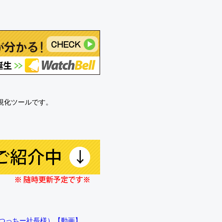
可視化ツールです。
!!（つっちー社長様）【動画】