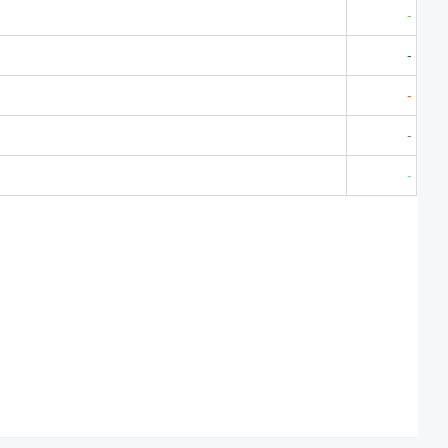
-
-
-
-
-