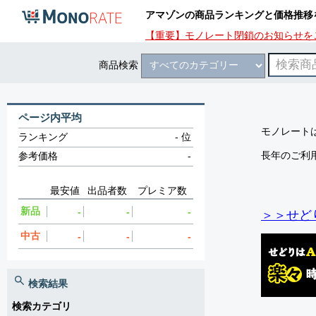
アマゾンの商品ランキングと価格推移
【重要】モノレート閉鎖のお知らせを
商品検索
ページ内平均
モノレートは
ランキング
-
位
長年のご利
参考価格
-
最安値
出品者数
プレミア数
新品
-
-
-
＞＞せど
中古
-
-
-
検索結果
検索カテゴリ