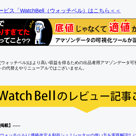
ビス「WatchBell（ウォッチベル）はこちら＜＜
Bell(ウォッチベル)はより高い収益を得るための出品者用アマゾンデータ
トの代替えやリニューアルではございません。
0掲載】-----
bell(ウォッチベル) / 価格改定＆利益シュミレーターの使い方を実践解説