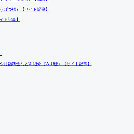
ふうげつ様）【サイト記事】
サイト記事】
）
件や月額料金などを紹介（W-U様）【サイト記事】