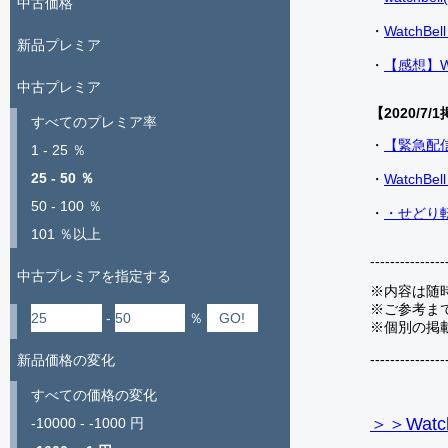
中古価格
・
Watch
新品プレミア
・
【感想】W
中古プレミア
【2020/7/1
すべてのプレミア率
・
【緊急配
1 - 25 ％
25 - 50 ％
・
Watch
50 - 100 ％
・
・せどり転
101 ％以上
---------------
中古プレミアを指定する
※内容は随
※ご参考ま
-
％
※個別の掲
---------------
新品価格の変化
すべての価格の変化
＞＞Watc
-10000 - -1000 円