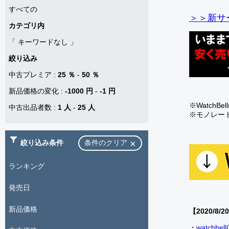
すべての
＞＞新サー
カテゴリ内
「
キーワードなし
」
絞り込み
中古プレミア
:
25 ％
-
50 ％
新品価格の変化
:
-1000 円
-
-1 円
※Watch
中古出品者数
:
1 人
-
25 人
※モノレー
絞り込み条件
条件のクリア
ランキング
発売日
新品価格
【2020/8/2
・
watch