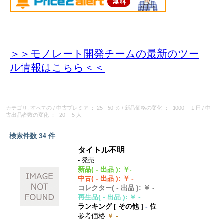
＞＞モノレート開発チームの最新のツー
ル情報
はこちら＜＜
カテゴリ: すべての
/
中古プレミア
： 25 - 50 ％
/
新品価格の変化
： -1000 - -1 円
/
中
古出品者数の変化
： -20 - -5 人
検索件数 34 件
タイトル不明
- 発売
新品
( - 出品 )
:
￥-
中古
( - 出品 )
:
￥ -
コレクター
( - 出品 )
:
￥ -
再生品
( - 出品 )
:
￥ -
ランキング [
その他
]
-
位
参考価格
:
￥ -