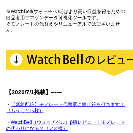
※WatchBell(ウォッチベル)はより高い収益を得るための
出品者用アマゾンデータ可視化ツールです。
※モノレートの代替えやリニューアルではございませ
ん。
【2020/7/1掲載】------
・
【緊急配信】モノレート代替案に終止符を打ちます！
（もりもとら様）
・
WatchBell（ウォッチベル）β版レビュー！モノレート
の代わりになる？（アオ様）