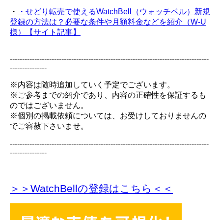
・
・せどり転売で使えるWatchBell（ウォッチベル）新規
登録の方法は？必要な条件や月額料金などを紹介（W-U
様）【サイト記事】
---------------------------------------------------------------------------------
---------------
※内容は随時追加していく予定でございます。
※ご参考までの紹介であり、内容の正確性を保証するも
のではございません。
※個別の掲載依頼については、お受けしておりませんの
でご容赦下さいませ。
---------------------------------------------------------------------------------
---------------
＞＞WatchBellの登録
はこちら＜＜