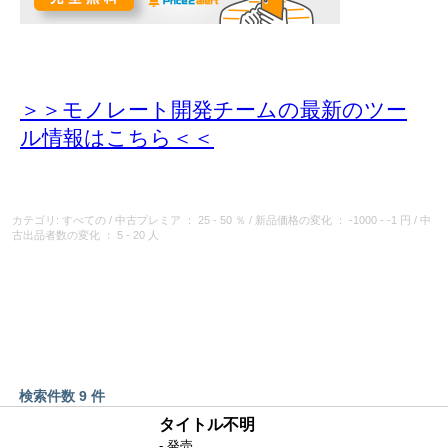
＞＞モノレート開発チームの最新のツー
ル情報
はこちら＜＜
カテゴリ: すべての
/
中古プレミア
： 25 - 50 ％
/
新品価格の変化
： -1000 - -1 円
/
中
古出品者数の変化
： 5 - 20 人
検索件数 9 件
タイトル不明
- 発売