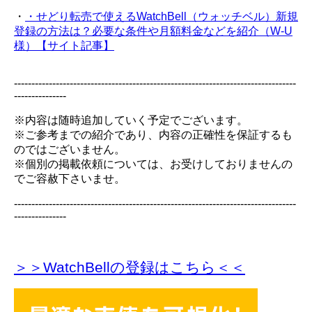
・
・せどり転売で使えるWatchBell（ウォッチベル）新規
登録の方法は？必要な条件や月額料金などを紹介（W-U
様）【サイト記事】
---------------------------------------------------------------------------------
---------------
※内容は随時追加していく予定でございます。
※ご参考までの紹介であり、内容の正確性を保証するも
のではございません。
※個別の掲載依頼については、お受けしておりませんの
でご容赦下さいませ。
---------------------------------------------------------------------------------
---------------
＞＞WatchBellの登録
はこちら＜＜