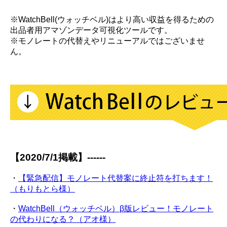
※WatchBell(ウォッチベル)はより高い収益を得るための
出品者用アマゾンデータ可視化ツールです。
※モノレートの代替えやリニューアルではございませ
ん。
【2020/7/1掲載】------
・
【緊急配信】モノレート代替案に終止符を打ちます！
（もりもとら様）
・
WatchBell（ウォッチベル）β版レビュー！モノレート
の代わりになる？（アオ様）