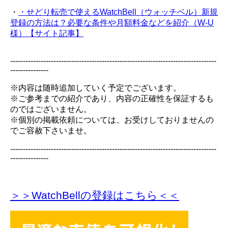
・
・せどり転売で使えるWatchBell（ウォッチベル）新規
登録の方法は？必要な条件や月額料金などを紹介（W-U
様）【サイト記事】
---------------------------------------------------------------------------------
---------------
※内容は随時追加していく予定でございます。
※ご参考までの紹介であり、内容の正確性を保証するも
のではございません。
※個別の掲載依頼については、お受けしておりませんの
でご容赦下さいませ。
---------------------------------------------------------------------------------
---------------
＞＞WatchBellの登録
はこちら＜＜