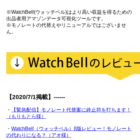
※WatchBell(ウォッチベル)はより高い収益を得るための
出品者用アマゾンデータ可視化ツールです。
※モノレートの代替えやリニューアルではございませ
ん。
【2020/7/1掲載】------
・
【緊急配信】モノレート代替案に終止符を打ちます！
（もりもとら様）
・
WatchBell（ウォッチベル）β版レビュー！モノレート
の代わりになる？（アオ様）