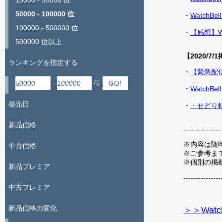
10000 - 50000 位
50000 - 100000 位
・
Watch
100000 - 500000 位
・
【感想】W
500000 位以上
【2020/7/1
ランキングを指定する
・
【緊急配
-
位
・
Watch
発売日
・
・せどり転
新品価格
---------------
※内容は随
中古価格
※ご参考ま
※個別の掲
新品プレミア
---------------
中古プレミア
新品価格の変化
＞＞Watc