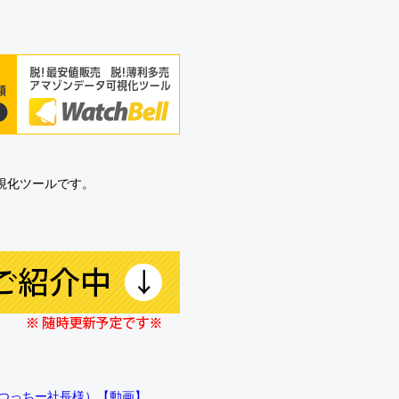
可視化ツールです。
!!（つっちー社長様）【動画】