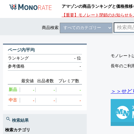
アマゾンの商品ランキングと価格推移
【重要】モノレート閉鎖のお知らせを
商品検索
ページ内平均
モノレートは
ランキング
-
位
長年のご利
参考価格
-
最安値
出品者数
プレミア数
新品
-
-
-
＞＞せど
中古
-
-
-
検索結果
検索カテゴリ