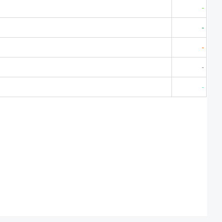
-
-
-
-
-