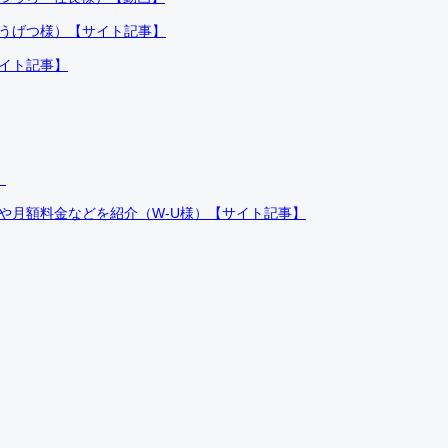
ふうげつ様）【サイト記事】
サイト記事】
）
件や月額料金などを紹介（W-U様）【サイト記事】