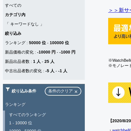
すべての
＞＞新サー
カテゴリ内
「
キーワードなし
」
絞り込み
ランキング
:
50000 位
-
100000 位
新品価格の変化
:
-10000 円
-
-1000 円
※Watch
新品出品者数
:
1 人
-
25 人
※モノレー
中古出品者数の変化
:
-5 人
-
-1 人
絞り込み条件
条件のクリア
ランキング
すべてのランキング
【2020/8/2
1 - 10000 位
・
watch