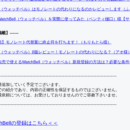
Bell（ウォッチベル）はモノレートの代わりになるのかレビューします（
atchBell（ウォッチベル）を実際に使ってみた（ベンティ樋口）様【
掲載】------
信】モノレート代替案に終止符を打ちます！（もりもとら様）
Bell（ウォッチベル）β版レビュー！モノレートの代わりになる？（アオ様
売で使えるWatchBell（ウォッチベル）新規登録の方法は？必要な条
---------------------------------------------------------------------------------
時追加していく予定でございます。
での紹介であり、内容の正確性を保証するものではございません。
載依頼については、お受けしておりませんのでご容赦下さいませ。
---------------------------------------------------------------------------------
hBellの登録
はこちら＜＜