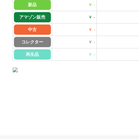
新品
￥ -
アマゾン販売
￥ -
中古
￥ -
コレクター
￥ -
再生品
￥ -