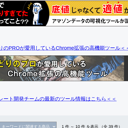
りのPROが愛用しているChrome拡張の高機能ツール＜
レート開発チームの最新のツール情報
はこちら＜＜
1
件 ～
10
件 を表示 （全
39
件）