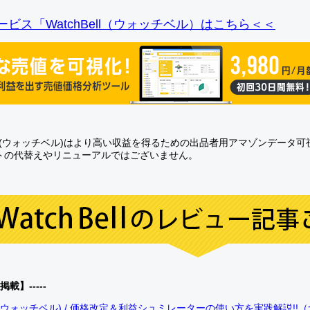
ビス「WatchBell（ウォッチベル）はこちら＜＜
Bell(ウォッチベル)はより高い収益を得るための出品者用アマゾンデータ
トの代替えやリニューアルではございません。
0掲載】-----
bell(ウォッチベル) / 価格改定＆利益シュミレーターの使い方を実践解説