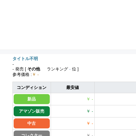
タイトル不明
-
- 発売
[
その他
ランキング
-
位 ]
参考価格
:
￥ -
コンディション
最安値
新品
￥ -
アマゾン販売
￥ -
中古
￥ -
コレクター
￥ -