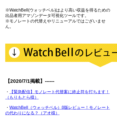
※WatchBell(ウォッチベル)はより高い収益を得るための
出品者用アマゾンデータ可視化ツールです。
※モノレートの代替えやリニューアルではございませ
ん。
【2020/7/1掲載】------
・
【緊急配信】モノレート代替案に終止符を打ちます！
（もりもとら様）
・
WatchBell（ウォッチベル）β版レビュー！モノレート
の代わりになる？（アオ様）