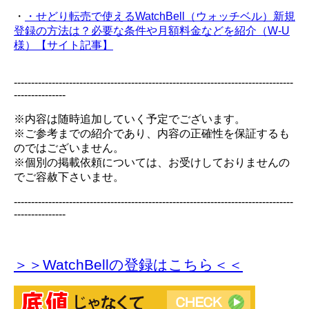
・
・せどり転売で使えるWatchBell（ウォッチベル）新規
登録の方法は？必要な条件や月額料金などを紹介（W-U
様）【サイト記事】
---------------------------------------------------------------------------------
---------------
※内容は随時追加していく予定でございます。
※ご参考までの紹介であり、内容の正確性を保証するも
のではございません。
※個別の掲載依頼については、お受けしておりませんの
でご容赦下さいませ。
---------------------------------------------------------------------------------
---------------
＞＞WatchBellの登録
はこちら＜＜