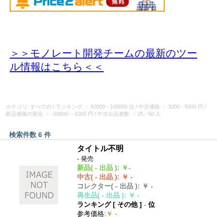
＞＞モノレート開発チームの最新のツー
ル情報
はこちら＜＜
カテゴリ: すべての
/
ランキング
： 50000 - 100000 位
/
中古価格
： 3000 - 5000 円
/
新品価格の変化
： -10000 - -1000 円
/
中古出品者数
： 25 - 50 人
検索件数 6 件
タイトル不明
- 発売
新品
( - 出品 )
:
￥-
中古
( - 出品 )
:
￥ -
コレクター
( - 出品 )
:
￥ -
再生品
( - 出品 )
:
￥ -
ランキング [
その他
]
-
位
参考価格
:
￥ -