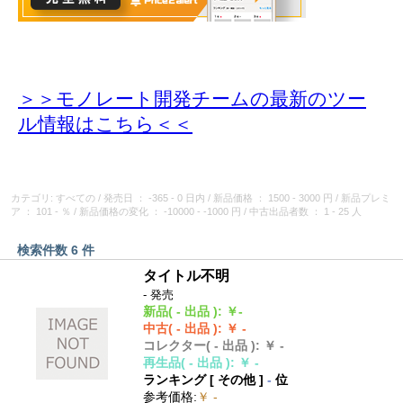
＞＞モノレート開発チームの最新のツー
ル情報
はこちら＜＜
カテゴリ: すべての
/
発売日
： -365 - 0 日内
/
新品価格
： 1500 - 3000 円
/
新品プレミ
ア
： 101 - ％
/
新品価格の変化
： -10000 - -1000 円
/
中古出品者数
： 1 - 25 人
検索件数 6 件
タイトル不明
- 発売
新品
( - 出品 )
:
￥-
中古
( - 出品 )
:
￥ -
コレクター
( - 出品 )
:
￥ -
再生品
( - 出品 )
:
￥ -
ランキング [
その他
]
-
位
参考価格
:
￥ -