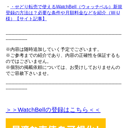
・
・せどり転売で使えるWatchBell（ウォッチベル）新規
登録の方法は？必要な条件や月額料金などを紹介（W-U
様）【サイト記事】
---------------------------------------------------------------------------------
---------------
※内容は随時追加していく予定でございます。
※ご参考までの紹介であり、内容の正確性を保証するも
のではございません。
※個別の掲載依頼については、お受けしておりませんの
でご容赦下さいませ。
---------------------------------------------------------------------------------
---------------
＞＞WatchBellの登録
はこちら＜＜