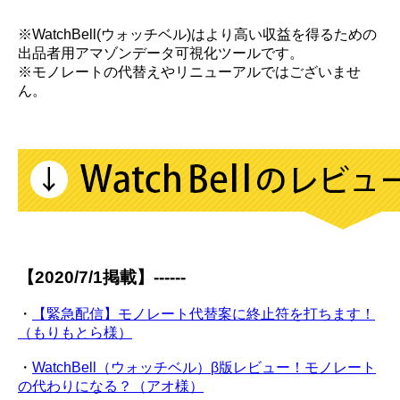
※WatchBell(ウォッチベル)はより高い収益を得るための
出品者用アマゾンデータ可視化ツールです。
※モノレートの代替えやリニューアルではございませ
ん。
【2020/7/1掲載】------
・
【緊急配信】モノレート代替案に終止符を打ちます！
（もりもとら様）
・
WatchBell（ウォッチベル）β版レビュー！モノレート
の代わりになる？（アオ様）