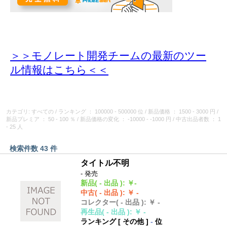
＞＞モノレート開発チームの最新のツー
ル情報
はこちら＜＜
カテゴリ: すべての
/
ランキング
： 100000 - 500000 位
/
新品価格
： 1500 - 3000 円
/
新品プレミア
： 50 - 100 ％
/
新品価格の変化
： -10000 - -1000 円
/
中古出品者数
： 1
- 25 人
検索件数 43 件
タイトル不明
- 発売
新品
( - 出品 )
:
￥-
中古
( - 出品 )
:
￥ -
コレクター
( - 出品 )
:
￥ -
再生品
( - 出品 )
:
￥ -
ランキング [
その他
]
-
位