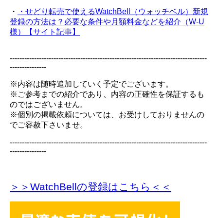
・
・せどり転売で使えるWatchBell（ウォッチベル）新規
登録の方法は？必要な条件や月額料金などを紹介（W-U
様）【サイト記事】
---------------------------------------------------------------------------------
---------------
※内容は随時追加していく予定でございます。
※ご参考までの紹介であり、内容の正確性を保証するも
のではございません。
※個別の掲載依頼については、お受けしておりませんの
でご容赦下さいませ。
---------------------------------------------------------------------------------
---------------
＞＞WatchBellの登録
はこちら＜＜