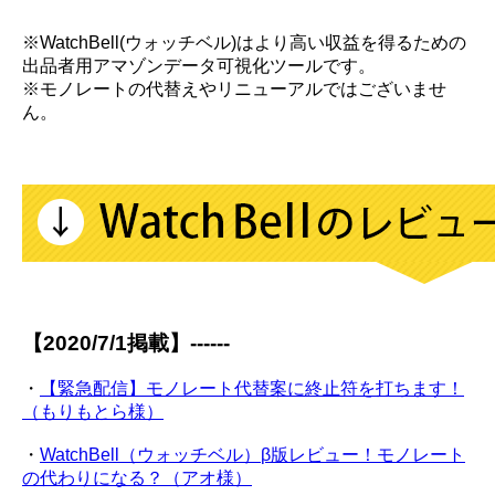
※WatchBell(ウォッチベル)はより高い収益を得るための
出品者用アマゾンデータ可視化ツールです。
※モノレートの代替えやリニューアルではございませ
ん。
【2020/7/1掲載】------
・
【緊急配信】モノレート代替案に終止符を打ちます！
（もりもとら様）
・
WatchBell（ウォッチベル）β版レビュー！モノレート
の代わりになる？（アオ様）