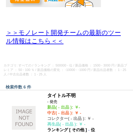
＞＞モノレート開発チームの最新のツー
ル情報
はこちら＜＜
カテゴリ: すべての
/
ランキング
： 500000 - 位
/
新品価格
： 1500 - 3000 円
/
新品プ
レミア
： 50 - 100 ％
/
新品価格の変化
： -10000 - -1000 円
/
新品出品者数
： 1 - 25
人
/
中古出品者数
： 1 - 25 人
検索件数 6 件
タイトル不明
- 発売
新品
( - 出品 )
:
￥-
中古
( - 出品 )
:
￥ -
コレクター
( - 出品 )
:
￥ -
再生品
( - 出品 )
:
￥ -
ランキング [
その他
]
-
位