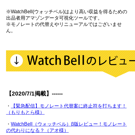
※WatchBell(ウォッチベル)はより高い収益を得るための
出品者用アマゾンデータ可視化ツールです。
※モノレートの代替えやリニューアルではございませ
ん。
【2020/7/1掲載】------
・
【緊急配信】モノレート代替案に終止符を打ちます！
（もりもとら様）
・
WatchBell（ウォッチベル）β版レビュー！モノレート
の代わりになる？（アオ様）