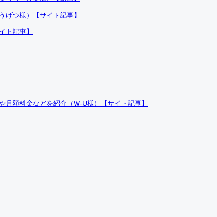
ふうげつ様）【サイト記事】
サイト記事】
）
件や月額料金などを紹介（W-U様）【サイト記事】