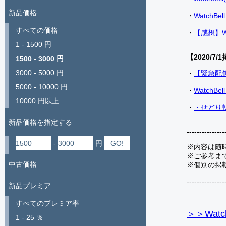
新品価格
・
Watch
すべての価格
・
【感想】W
1 - 1500 円
【2020/7/1
1500 - 3000 円
3000 - 5000 円
・
【緊急配
5000 - 10000 円
・
Watch
10000 円以上
・
・せどり転
新品価格を指定する
---------------
-
円
※内容は随
※ご参考ま
中古価格
※個別の掲
---------------
新品プレミア
すべてのプレミア率
＞＞Watc
1 - 25 ％