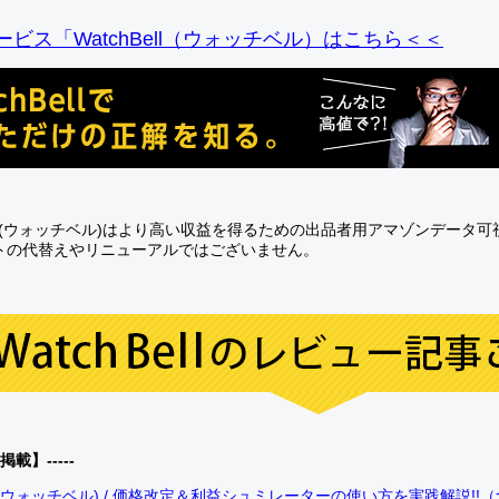
ビス「WatchBell（ウォッチベル）はこちら＜＜
Bell(ウォッチベル)はより高い収益を得るための出品者用アマゾンデータ
トの代替えやリニューアルではございません。
0掲載】-----
bell(ウォッチベル) / 価格改定＆利益シュミレーターの使い方を実践解説