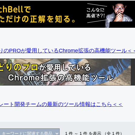
りのPROが愛用しているChrome拡張の高機能ツール＜
レート開発チームの最新のツール情報
はこちら＜＜
1
件 ～
1
件 を表示 （全
1
件）