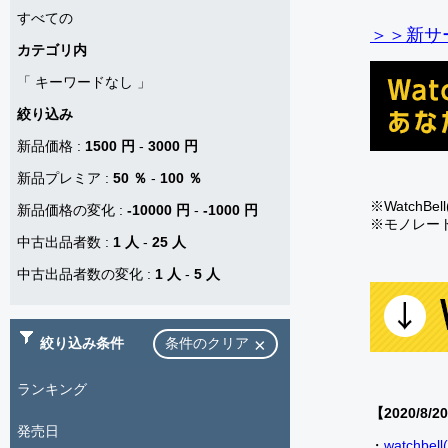
すべての
＞＞新サー
カテゴリ内
「
キーワードなし
」
絞り込み
新品価格
:
1500 円
-
3000 円
新品プレミア
:
50 ％
-
100 ％
※Watch
新品価格の変化
:
-10000 円
-
-1000 円
※モノレー
中古出品者数
:
1 人
-
25 人
中古出品者数の変化
:
1 人
-
5 人
絞り込み条件
条件のクリア
ランキング
【2020/8/2
発売日
・
watch