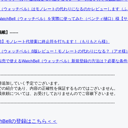
Bell（ウォッチベル）はモノレートの代わりになるのかレビューします（
atchBell（ウォッチベル）を実際に使ってみた（ベンティ樋口）様【
掲載】------
信】モノレート代替案に終止符を打ちます！（もりもとら様）
Bell（ウォッチベル）β版レビュー！モノレートの代わりになる？（アオ様
売で使えるWatchBell（ウォッチベル）新規登録の方法は？必要な条
---------------------------------------------------------------------------------
時追加していく予定でございます。
での紹介であり、内容の正確性を保証するものではございません。
載依頼については、お受けしておりませんのでご容赦下さいませ。
---------------------------------------------------------------------------------
hBellの登録
はこちら＜＜