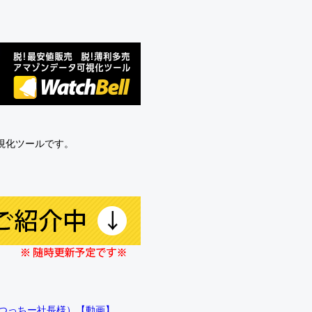
可視化ツールです。
!!（つっちー社長様）【動画】