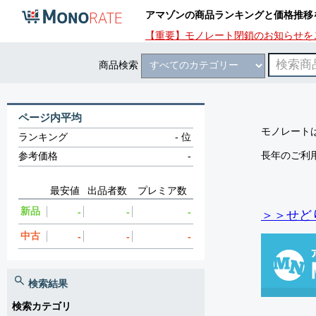
アマゾンの商品ランキングと価格推移
【重要】モノレート閉鎖のお知らせを
商品検索
ページ内平均
モノレートは
ランキング
-
位
長年のご利
参考価格
-
最安値
出品者数
プレミア数
新品
-
-
-
＞＞せど
中古
-
-
-
検索結果
検索カテゴリ