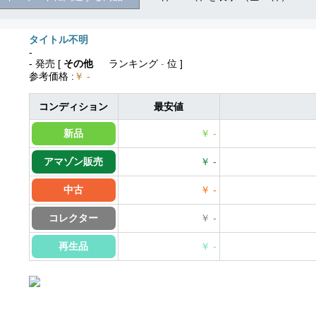
タイトル不明
-
- 発売
[
その他
ランキング
-
位 ]
参考価格
:
￥ -
コンディション
最安値
新品
￥ -
アマゾン販売
￥ -
中古
￥ -
コレクター
￥ -
再生品
￥ -