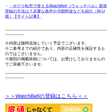
・
・せどり転売で使えるWatchBell（ウォッチベル）新規
登録の方法は？必要な条件や月額料金などを紹介（W-U
様）【サイト記事】
---------------------------------------------------------------------------------
---------------
※内容は随時追加していく予定でございます。
※ご参考までの紹介であり、内容の正確性を保証するも
のではございません。
※個別の掲載依頼については、お受けしておりませんの
でご容赦下さいませ。
---------------------------------------------------------------------------------
---------------
＞＞WatchBellの登録
はこちら＜＜