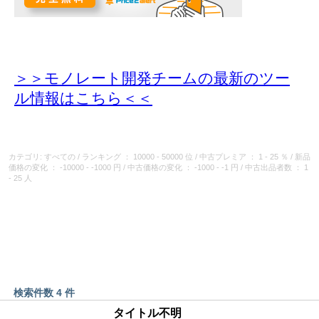
＞＞モノレート開発チームの最新のツー
ル情報
はこちら＜＜
カテゴリ: すべての
/
ランキング
： 10000 - 50000 位
/
中古プレミア
： 1 - 25 ％
/
新品
価格の変化
： -10000 - -1000 円
/
中古価格の変化
： -1000 - -1 円
/
中古出品者数
： 1
- 25 人
検索件数 4 件
タイトル不明