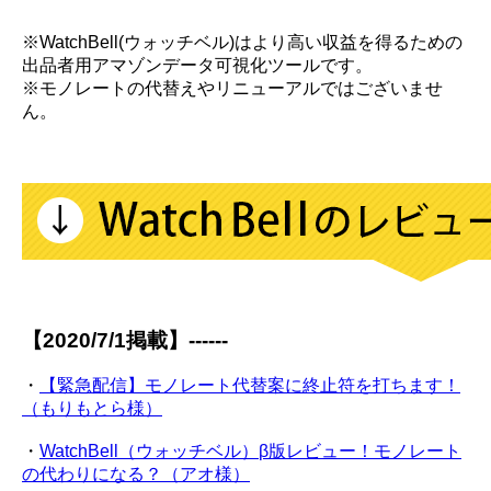
※WatchBell(ウォッチベル)はより高い収益を得るための
出品者用アマゾンデータ可視化ツールです。
※モノレートの代替えやリニューアルではございませ
ん。
【2020/7/1掲載】------
・
【緊急配信】モノレート代替案に終止符を打ちます！
（もりもとら様）
・
WatchBell（ウォッチベル）β版レビュー！モノレート
の代わりになる？（アオ様）