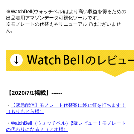
※WatchBell(ウォッチベル)はより高い収益を得るための
出品者用アマゾンデータ可視化ツールです。
※モノレートの代替えやリニューアルではございませ
ん。
【2020/7/1掲載】------
・
【緊急配信】モノレート代替案に終止符を打ちます！
（もりもとら様）
・
WatchBell（ウォッチベル）β版レビュー！モノレート
の代わりになる？（アオ様）