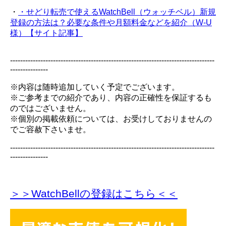
・
・せどり転売で使えるWatchBell（ウォッチベル）新規
登録の方法は？必要な条件や月額料金などを紹介（W-U
様）【サイト記事】
---------------------------------------------------------------------------------
---------------
※内容は随時追加していく予定でございます。
※ご参考までの紹介であり、内容の正確性を保証するも
のではございません。
※個別の掲載依頼については、お受けしておりませんの
でご容赦下さいませ。
---------------------------------------------------------------------------------
---------------
＞＞WatchBellの登録
はこちら＜＜