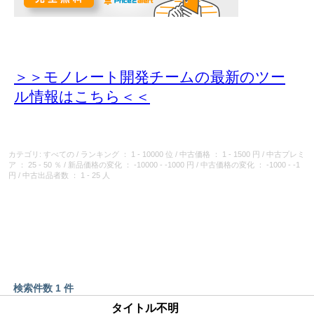
＞＞モノレート開発チームの最新のツー
ル情報
はこちら＜＜
カテゴリ: すべての
/
ランキング
： 1 - 10000 位
/
中古価格
： 1 - 1500 円
/
中古プレミ
ア
： 25 - 50 ％
/
新品価格の変化
： -10000 - -1000 円
/
中古価格の変化
： -1000 - -1
円
/
中古出品者数
： 1 - 25 人
検索件数 1 件
タイトル不明