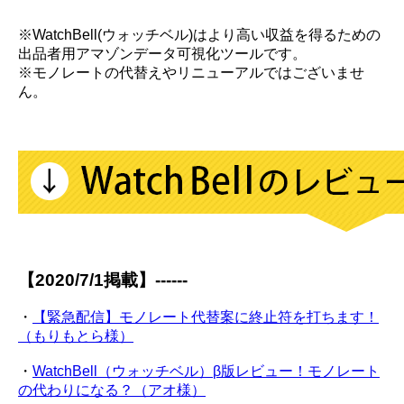
※WatchBell(ウォッチベル)はより高い収益を得るための
出品者用アマゾンデータ可視化ツールです。
※モノレートの代替えやリニューアルではございませ
ん。
【2020/7/1掲載】------
・
【緊急配信】モノレート代替案に終止符を打ちます！
（もりもとら様）
・
WatchBell（ウォッチベル）β版レビュー！モノレート
の代わりになる？（アオ様）