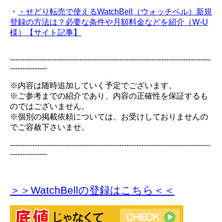
・
・せどり転売で使えるWatchBell（ウォッチベル）新規
登録の方法は？必要な条件や月額料金などを紹介（W-U
様）【サイト記事】
---------------------------------------------------------------------------------
---------------
※内容は随時追加していく予定でございます。
※ご参考までの紹介であり、内容の正確性を保証するも
のではございません。
※個別の掲載依頼については、お受けしておりませんの
でご容赦下さいませ。
---------------------------------------------------------------------------------
---------------
＞＞WatchBellの登録
はこちら＜＜