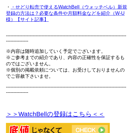
・
・せどり転売で使えるWatchBell（ウォッチベル）新規
登録の方法は？必要な条件や月額料金などを紹介（W-U
様）【サイト記事】
---------------------------------------------------------------------------------
---------------
※内容は随時追加していく予定でございます。
※ご参考までの紹介であり、内容の正確性を保証するも
のではございません。
※個別の掲載依頼については、お受けしておりませんの
でご容赦下さいませ。
---------------------------------------------------------------------------------
---------------
＞＞WatchBellの登録
はこちら＜＜