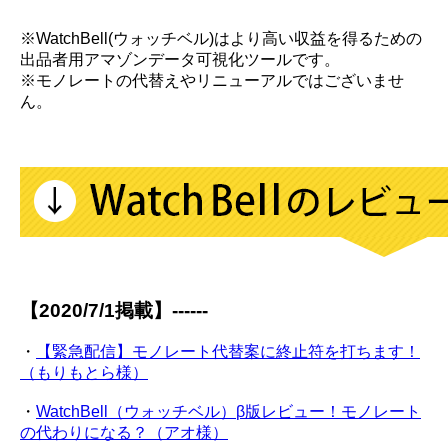
※WatchBell(ウォッチベル)はより高い収益を得るための
出品者用アマゾンデータ可視化ツールです。
※モノレートの代替えやリニューアルではございませ
ん。
【2020/7/1掲載】------
・
【緊急配信】モノレート代替案に終止符を打ちます！
（もりもとら様）
・
WatchBell（ウォッチベル）β版レビュー！モノレート
の代わりになる？（アオ様）