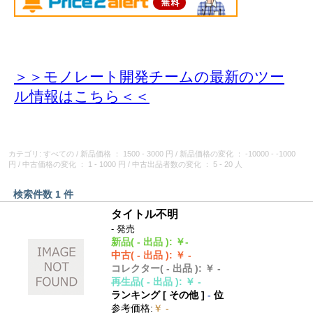
＞＞モノレート開発チームの最新のツー
ル情報
はこちら＜＜
カテゴリ: すべての
/
新品価格
： 1500 - 3000 円
/
新品価格の変化
： -10000 - -1000
円
/
中古価格の変化
： 1 - 1000 円
/
中古出品者数の変化
： 5 - 20 人
検索件数 1 件
タイトル不明
- 発売
新品
( - 出品 )
:
￥-
中古
( - 出品 )
:
￥ -
コレクター
( - 出品 )
:
￥ -
再生品
( - 出品 )
:
￥ -
ランキング [
その他
]
-
位
参考価格
:
￥ -