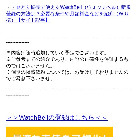
・
・せどり転売で使えるWatchBell（ウォッチベル）新規
登録の方法は？必要な条件や月額料金などを紹介（W-U
様）【サイト記事】
---------------------------------------------------------------------------------
---------------
※内容は随時追加していく予定でございます。
※ご参考までの紹介であり、内容の正確性を保証するも
のではございません。
※個別の掲載依頼については、お受けしておりませんの
でご容赦下さいませ。
---------------------------------------------------------------------------------
---------------
＞＞WatchBellの登録
はこちら＜＜