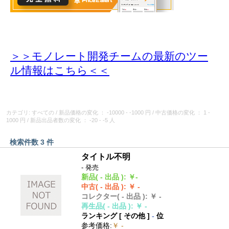
＞＞モノレート開発チームの最新のツー
ル情報
はこちら＜＜
カテゴリ: すべての
/
新品価格の変化
： -10000 - -1000 円
/
中古価格の変化
： 1 -
1000 円
/
新品出品者数の変化
： -20 - -5 人
検索件数 3 件
タイトル不明
- 発売
新品
( - 出品 )
:
￥-
中古
( - 出品 )
:
￥ -
コレクター
( - 出品 )
:
￥ -
再生品
( - 出品 )
:
￥ -
ランキング [
その他
]
-
位
参考価格
:
￥ -