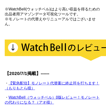
※WatchBell(ウォッチベル)はより高い収益を得るための
出品者用アマゾンデータ可視化ツールです。
※モノレートの代替えやリニューアルではございませ
ん。
【2020/7/1掲載】------
・
【緊急配信】モノレート代替案に終止符を打ちます！
（もりもとら様）
・
WatchBell（ウォッチベル）β版レビュー！モノレート
の代わりになる？（アオ様）