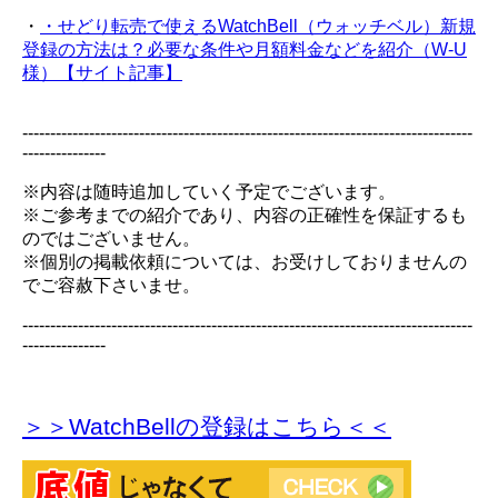
・
・せどり転売で使えるWatchBell（ウォッチベル）新規
登録の方法は？必要な条件や月額料金などを紹介（W-U
様）【サイト記事】
---------------------------------------------------------------------------------
---------------
※内容は随時追加していく予定でございます。
※ご参考までの紹介であり、内容の正確性を保証するも
のではございません。
※個別の掲載依頼については、お受けしておりませんの
でご容赦下さいませ。
---------------------------------------------------------------------------------
---------------
＞＞WatchBellの登録
はこちら＜＜