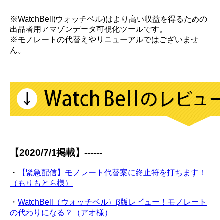
※WatchBell(ウォッチベル)はより高い収益を得るための
出品者用アマゾンデータ可視化ツールです。
※モノレートの代替えやリニューアルではございませ
ん。
【2020/7/1掲載】------
・
【緊急配信】モノレート代替案に終止符を打ちます！
（もりもとら様）
・
WatchBell（ウォッチベル）β版レビュー！モノレート
の代わりになる？（アオ様）