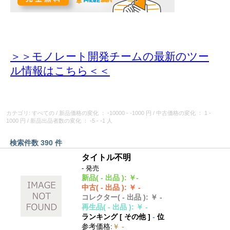
＞＞モノレート開発チームの最新のツー
ル情報
はこちら＜＜
カテゴリ: すべての
/
新品価格の変化
： -10000 - -1000 円
/
中古価格の変化
： 1 -
1000 円
/
新品出品者数の変化
： -5 - -1 人
検索件数 390 件
タイトル不明
- 発売
新品
( - 出品 )
:
￥-
中古
( - 出品 )
:
￥ -
コレクター
( - 出品 )
:
￥ -
再生品
( - 出品 )
:
￥ -
ランキング [
その他
]
-
位
参考価格
:
￥ -