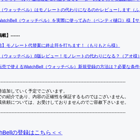
Bell（ウォッチベル）はモノレートの代わりになるのかレビューします（
atchBell（ウォッチベル）を実際に使ってみた（ベンティ樋口）様【
掲載】------
信】モノレート代替案に終止符を打ちます！（もりもとら様）
Bell（ウォッチベル）β版レビュー！モノレートの代わりになる？（アオ様
売で使えるWatchBell（ウォッチベル）新規登録の方法は？必要な条
---------------------------------------------------------------------------------
時追加していく予定でございます。
での紹介であり、内容の正確性を保証するものではございません。
載依頼については、お受けしておりませんのでご容赦下さいませ。
---------------------------------------------------------------------------------
hBellの登録
はこちら＜＜