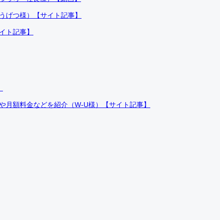
ふうげつ様）【サイト記事】
サイト記事】
）
件や月額料金などを紹介（W-U様）【サイト記事】