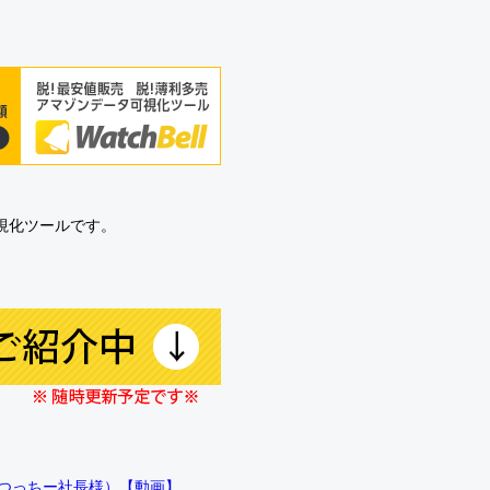
可視化ツールです。
!!（つっちー社長様）【動画】