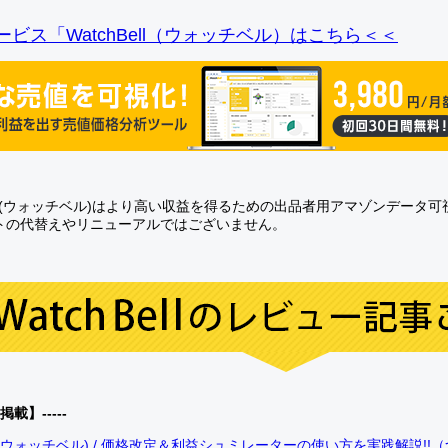
ビス「WatchBell（ウォッチベル）はこちら＜＜
Bell(ウォッチベル)はより高い収益を得るための出品者用アマゾンデータ
トの代替えやリニューアルではございません。
0掲載】-----
bell(ウォッチベル) / 価格改定＆利益シュミレーターの使い方を実践解説