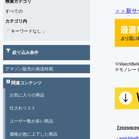
検索カテゴリ
＞＞新サー
すべての
カテゴリ内
「
キーワードなし
」
絞り込み条件
※Watch
アマゾン販売の発送時期
※モノレー
関連コンテンツ
お気に入りの商品
仕入れリスト
ユーザー数が多い商品
【2020/8/2
価格が急に上下した商品
・
watch