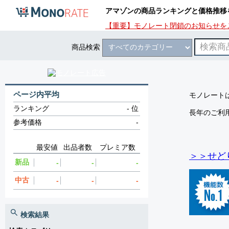
アマゾンの商品ランキングと価格推移
【重要】モノレート閉鎖のお知らせを
商品検索
ページ内平均
モノレートは
ランキング
-
位
長年のご利
参考価格
-
最安値
出品者数
プレミア数
＞＞せど
新品
-
-
-
中古
-
-
-
検索結果