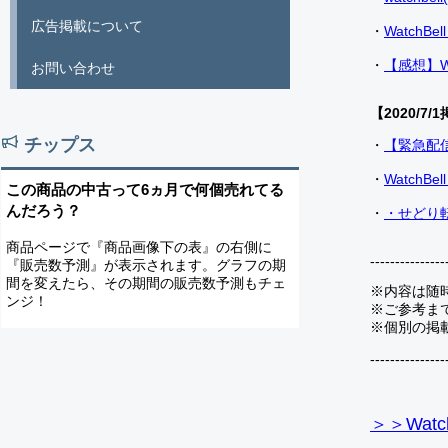
広告掲載について
・
Watch
・
【感想】W
お問い合わせ
【2020/7/1
チップス
・
【緊急配
・
Watch
この商品の中古って6ヵ月で何個売れてる
んだろう？
・
・せどり転
商品ページで『商品画像下の表』の右側に
---------------
『販売数予測』が表示されます。グラフの期
間を変えたら、その期間の販売数予測もチェ
※内容は随
ンジ！
※ご参考ま
※個別の掲
---------------
＞＞Watc