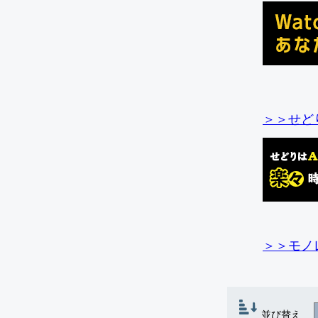
＞＞せど
＞＞モノ
並び替え