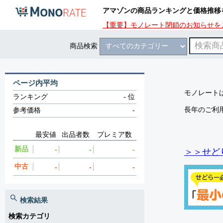
アマゾンの商品ランキングと価格推移
【重要】モノレート閉鎖のお知らせを
商品検索
ページ内平均
モノレートは
ランキング
-
位
長年のご利
参考価格
-
最安値
出品者数
プレミア数
新品
-
-
-
＞＞せど
中古
-
-
-
検索結果
検索カテゴリ