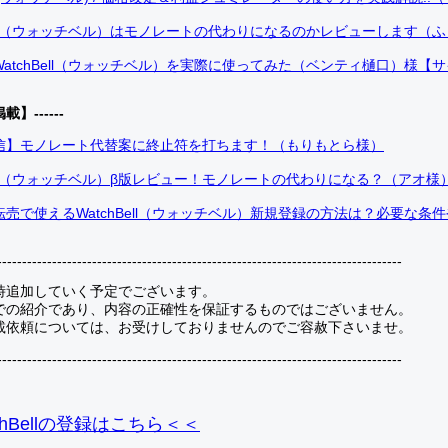
Bell（ウォッチベル）はモノレートの代わりになるのかレビューします（
atchBell（ウォッチベル）を実際に使ってみた（ベンティ樋口）様【
掲載】------
信】モノレート代替案に終止符を打ちます！（もりもとら様）
Bell（ウォッチベル）β版レビュー！モノレートの代わりになる？（アオ様
売で使えるWatchBell（ウォッチベル）新規登録の方法は？必要な条
---------------------------------------------------------------------------------
時追加していく予定でございます。
での紹介であり、内容の正確性を保証するものではございません。
載依頼については、お受けしておりませんのでご容赦下さいませ。
---------------------------------------------------------------------------------
hBellの登録
はこちら＜＜