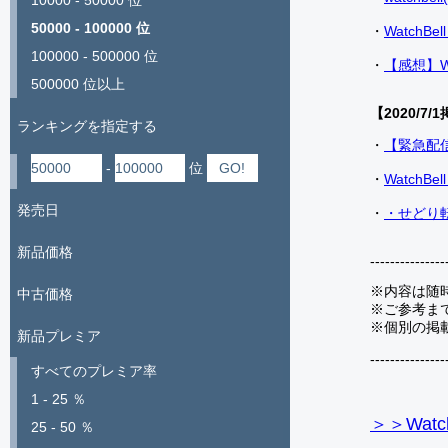
10000 - 50000 位
50000 - 100000 位
・
Watch
100000 - 500000 位
・
【感想】W
500000 位以上
【2020/7/1
ランキングを指定する
・
【緊急配
-
位
・
Watch
発売日
・
・せどり転
新品価格
---------------
※内容は随
中古価格
※ご参考ま
※個別の掲
新品プレミア
---------------
すべてのプレミア率
1 - 25 ％
＞＞Watc
25 - 50 ％