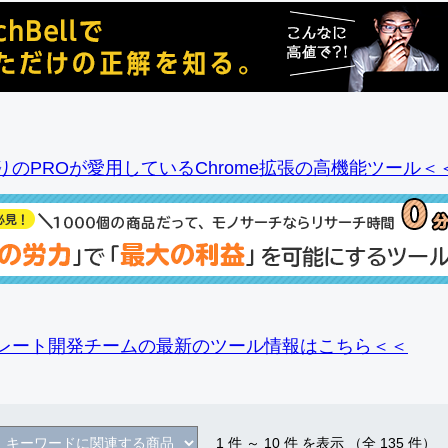
りのPROが愛用しているChrome拡張の高機能ツール＜
レート開発チームの最新のツール情報
はこちら＜＜
1
件 ～
10
件 を表示 （全
135
件）