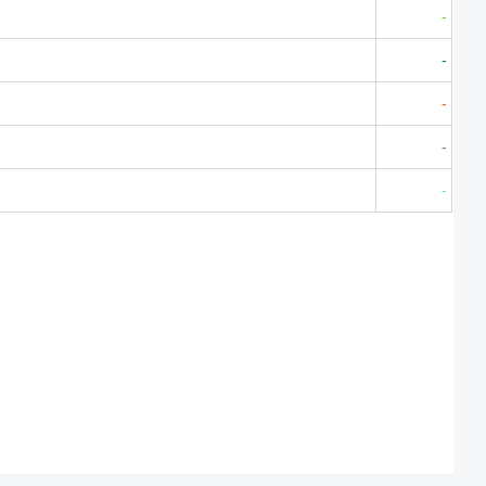
-
-
-
-
-