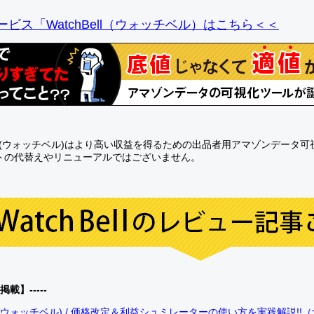
ビス「WatchBell（ウォッチベル）はこちら＜＜
Bell(ウォッチベル)はより高い収益を得るための出品者用アマゾンデータ
トの代替えやリニューアルではございません。
0掲載】-----
bell(ウォッチベル) / 価格改定＆利益シュミレーターの使い方を実践解説