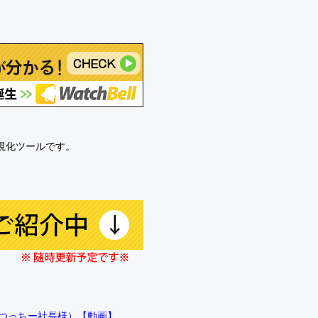
可視化ツールです。
!!（つっちー社長様）【動画】