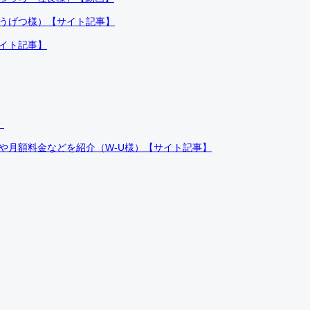
ふうげつ様）【サイト記事】
サイト記事】
）
件や月額料金などを紹介（W-U様）【サイト記事】