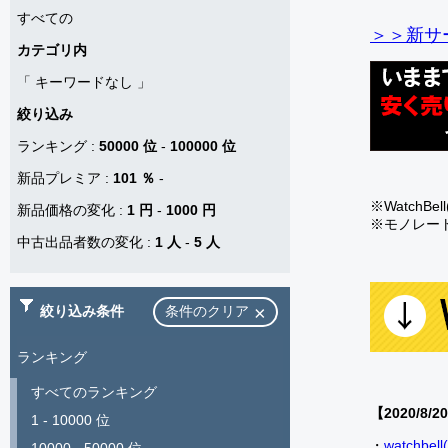
すべての
＞＞新サー
カテゴリ内
「
キーワードなし
」
絞り込み
ランキング
:
50000 位
-
100000 位
新品プレミア
:
101 ％
-
※Watch
新品価格の変化
:
1 円
-
1000 円
※モノレー
中古出品者数の変化
:
1 人
-
5 人
絞り込み条件
条件のクリア
ランキング
すべてのランキング
【2020/8/2
1 - 10000 位
・
watch