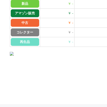
新品
￥ -
アマゾン販売
￥ -
中古
￥ -
コレクター
￥ -
再生品
￥ -