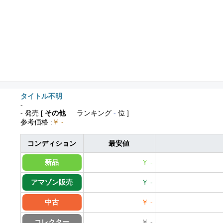
タイトル不明
-
- 発売
[
その他
ランキング
-
位 ]
参考価格
:
￥ -
コンディション
最安値
新品
￥ -
アマゾン販売
￥ -
中古
￥ -
コレクター
￥ -