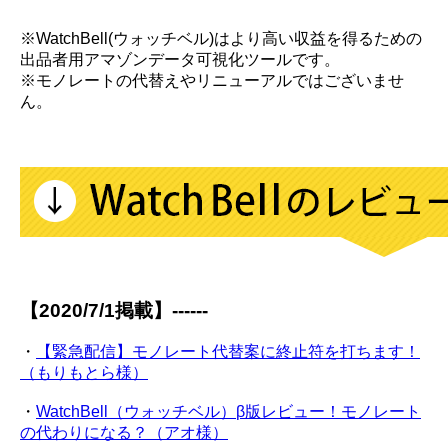
※WatchBell(ウォッチベル)はより高い収益を得るための
出品者用アマゾンデータ可視化ツールです。
※モノレートの代替えやリニューアルではございませ
ん。
【2020/7/1掲載】------
・
【緊急配信】モノレート代替案に終止符を打ちます！
（もりもとら様）
・
WatchBell（ウォッチベル）β版レビュー！モノレート
の代わりになる？（アオ様）