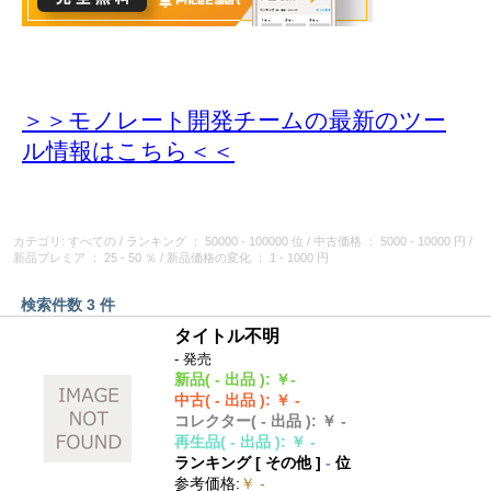
＞＞モノレート開発チームの最新のツー
ル情報
はこちら＜＜
カテゴリ: すべての
/
ランキング
： 50000 - 100000 位
/
中古価格
： 5000 - 10000 円
/
新品プレミア
： 25 - 50 ％
/
新品価格の変化
： 1 - 1000 円
検索件数 3 件
タイトル不明
- 発売
新品
( - 出品 )
:
￥-
中古
( - 出品 )
:
￥ -
コレクター
( - 出品 )
:
￥ -
再生品
( - 出品 )
:
￥ -
ランキング [
その他
]
-
位
参考価格
:
￥ -