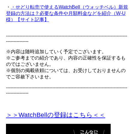
・
・せどり転売で使えるWatchBell（ウォッチベル）新規
登録の方法は？必要な条件や月額料金などを紹介（W-U
様）【サイト記事】
---------------------------------------------------------------------------------
---------------
※内容は随時追加していく予定でございます。
※ご参考までの紹介であり、内容の正確性を保証するも
のではございません。
※個別の掲載依頼については、お受けしておりませんの
でご容赦下さいませ。
---------------------------------------------------------------------------------
---------------
＞＞WatchBellの登録
はこちら＜＜