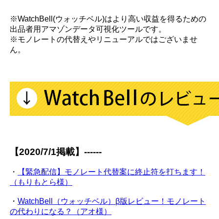
※WatchBell(ウォッチベル)はより高い収益を得るための
出品者用アマゾンデータ可視化ツールです。
※モノレートの代替えやリニューアルではございませ
ん。
【2020/7/1掲載】------
・
【緊急配信】モノレート代替案に終止符を打ちます！
（もりもとら様）
・
WatchBell（ウォッチベル）β版レビュー！モノレート
の代わりになる？（アオ様）