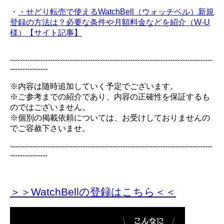
・
・せどり転売で使えるWatchBell（ウォッチベル）新規
登録の方法は？必要な条件や月額料金などを紹介（W-U
様）【サイト記事】
---------------------------------------------------------------------------------
---------------
※内容は随時追加していく予定でございます。
※ご参考までの紹介であり、内容の正確性を保証するも
のではございません。
※個別の掲載依頼については、お受けしておりませんの
でご容赦下さいませ。
---------------------------------------------------------------------------------
---------------
＞＞WatchBellの登録
はこちら＜＜