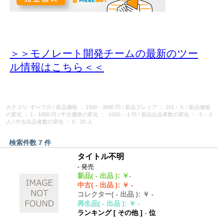
＞＞モノレート開発チームの最新のツー
ル情報
はこちら＜＜
カテゴリ: すべての
/
新品価格
： 1500 - 3000 円
/
新品プレミア
： 101 - ％
/
新品価格
の変化
： 1 - 1000 円
/
中古価格の変化
： -1000 - -1 円
/
新品出品者数の変化
： -5 - -1
人
/
中古出品者数の変化
： 5 - 20 人
検索件数 7 件
タイトル不明
- 発売
新品
( - 出品 )
:
￥-
中古
( - 出品 )
:
￥ -
コレクター
( - 出品 )
:
￥ -
再生品
( - 出品 )
:
￥ -
ランキング [
その他
]
-
位