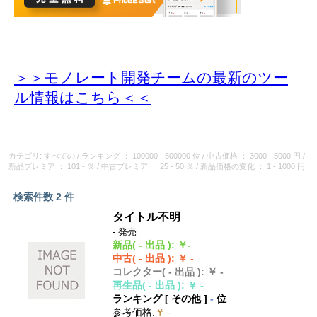
＞＞モノレート開発チームの最新のツー
ル情報
はこちら＜＜
カテゴリ: すべての
/
ランキング
： 100000 - 500000 位
/
中古価格
： 3000 - 5000 円
/
新品プレミア
： 101 - ％
/
中古プレミア
： 25 - 50 ％
/
新品価格の変化
： 1 - 1000 円
検索件数 2 件
タイトル不明
- 発売
新品
( - 出品 )
:
￥-
中古
( - 出品 )
:
￥ -
コレクター
( - 出品 )
:
￥ -
再生品
( - 出品 )
:
￥ -
ランキング [
その他
]
-
位
参考価格
:
￥ -