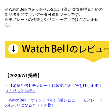
※WatchBell(ウォッチベル)はより高い収益を得るための
出品者用アマゾンデータ可視化ツールです。
※モノレートの代替えやリニューアルではございませ
ん。
【2020/7/1掲載】------
・
【緊急配信】モノレート代替案に終止符を打ちます！
（もりもとら様）
・
WatchBell（ウォッチベル）β版レビュー！モノレート
の代わりになる？（アオ様）