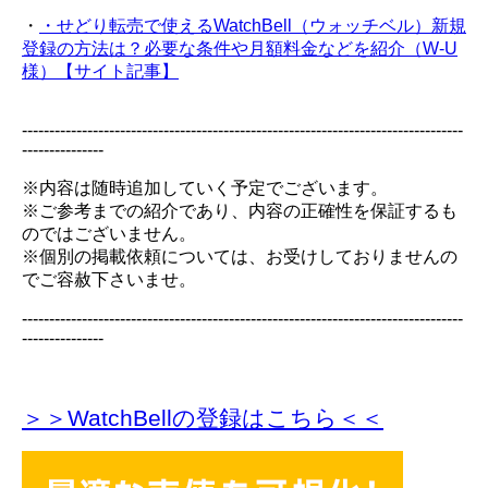
・
・せどり転売で使えるWatchBell（ウォッチベル）新規
登録の方法は？必要な条件や月額料金などを紹介（W-U
様）【サイト記事】
---------------------------------------------------------------------------------
---------------
※内容は随時追加していく予定でございます。
※ご参考までの紹介であり、内容の正確性を保証するも
のではございません。
※個別の掲載依頼については、お受けしておりませんの
でご容赦下さいませ。
---------------------------------------------------------------------------------
---------------
＞＞WatchBellの登録
はこちら＜＜