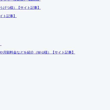
ふうげつ様）【サイト記事】
サイト記事】
）
件や月額料金などを紹介（W-U様）【サイト記事】