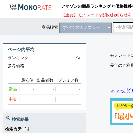
アマゾンの商品ランキングと価格推移
【重要】モノレート閉鎖のお知らせを
商品検索
ページ内平均
モノレートは
ランキング
-
位
長年のご利
参考価格
-
最安値
出品者数
プレミア数
新品
-
-
-
＞＞せど
中古
-
-
-
検索結果
検索カテゴリ