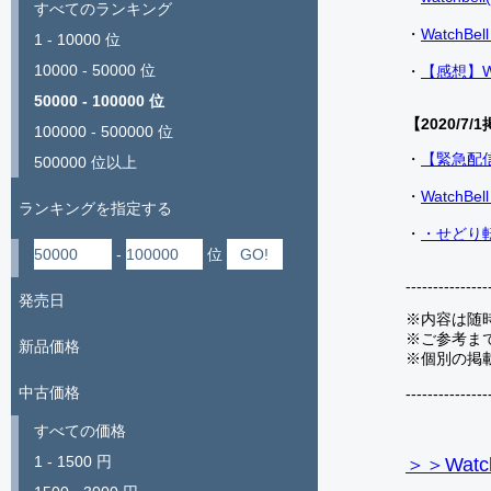
すべてのランキング
・
Watch
1 - 10000 位
10000 - 50000 位
・
【感想】W
50000 - 100000 位
【2020/7/1
100000 - 500000 位
・
【緊急配
500000 位以上
・
Watch
ランキングを指定する
・
・せどり転
-
位
---------------
発売日
※内容は随
※ご参考ま
新品価格
※個別の掲
中古価格
---------------
すべての価格
1 - 1500 円
＞＞Watc