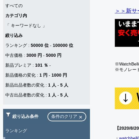
すべての
＞＞新サー
カテゴリ内
「
キーワードなし
」
絞り込み
ランキング
:
50000 位
-
100000 位
中古価格
:
3000 円
-
5000 円
※Watch
新品プレミア
:
101 ％
-
※モノレー
新品価格の変化
:
1 円
-
1000 円
新品出品者数の変化
:
1 人
-
5 人
中古出品者数の変化
:
1 人
-
5 人
絞り込み条件
条件のクリア
【2020/8/2
ランキング
・
watch