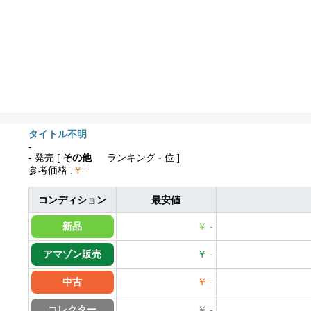
タイトル不明
-
- 発売
[
その他
ランキング
-
位 ]
参考価格
:
￥ -
コンディション
最安値
新品
￥ -
アマゾン販売
￥ -
中古
￥ -
コレクター
￥ -