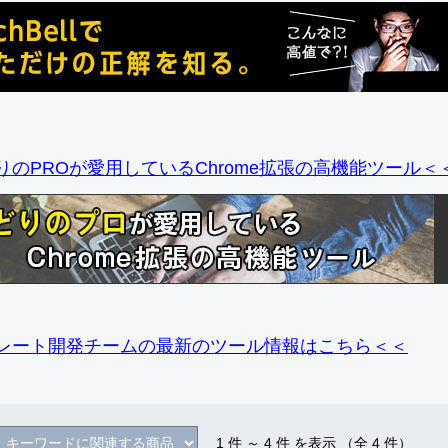
りのPROが愛用しているChrome拡張の高機能ツール＜
レート開発チームの最新のツール情報
はこちら＜＜
1
件 ～
4
件 を表示 （全
4
件）