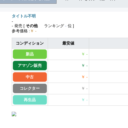
タイトル不明
-
- 発売
[
その他
ランキング
-
位 ]
参考価格
:
￥ -
コンディション
最安値
新品
￥ -
アマゾン販売
￥ -
中古
￥ -
コレクター
￥ -
再生品
￥ -