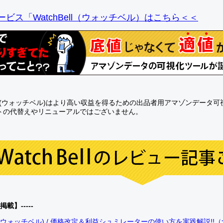
ビス「WatchBell（ウォッチベル）はこちら＜＜
Bell(ウォッチベル)はより高い収益を得るための出品者用アマゾンデータ
トの代替えやリニューアルではございません。
0掲載】-----
bell(ウォッチベル) / 価格改定＆利益シュミレーターの使い方を実践解説