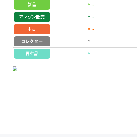
新品
￥ -
アマゾン販売
￥ -
中古
￥ -
コレクター
￥ -
再生品
￥ -