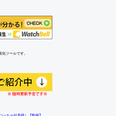
可視化ツールです。
!!（つっちー社長様）【動画】