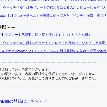
Bell（ウォッチベル）はモノレートの代わりになるのかレビューします（
atchBell（ウォッチベル）を実際に使ってみた（ベンティ樋口）様【
掲載】------
信】モノレート代替案に終止符を打ちます！（もりもとら様）
Bell（ウォッチベル）β版レビュー！モノレートの代わりになる？（アオ様
売で使えるWatchBell（ウォッチベル）新規登録の方法は？必要な条
---------------------------------------------------------------------------------
時追加していく予定でございます。
での紹介であり、内容の正確性を保証するものではございません。
載依頼については、お受けしておりませんのでご容赦下さいませ。
---------------------------------------------------------------------------------
hBellの登録
はこちら＜＜