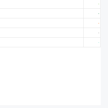
-
-
-
-
-