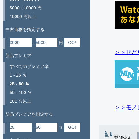
5000 - 10000 円
10000 円以上
中古価格を指定する
-
円
＞＞せど
新品プレミア
すべてのプレミア率
1 - 25 ％
25 - 50 ％
50 - 100 ％
101 ％以上
＞＞モノ
新品プレミアを指定する
-
％
並び替え