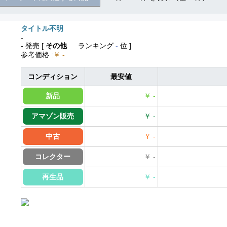
タイトル不明
-
- 発売
[
その他
ランキング
-
位 ]
参考価格
:
￥ -
コンディション
最安値
新品
￥ -
アマゾン販売
￥ -
中古
￥ -
コレクター
￥ -
再生品
￥ -