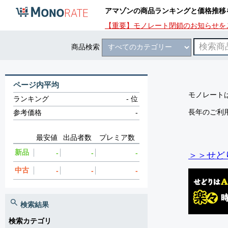
アマゾンの商品ランキングと価格推移
【重要】モノレート閉鎖のお知らせを
商品検索
ページ内平均
モノレートは
ランキング
-
位
長年のご利
参考価格
-
最安値
出品者数
プレミア数
新品
-
-
-
＞＞せど
中古
-
-
-
検索結果
検索カテゴリ