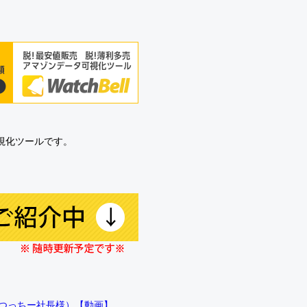
可視化ツールです。
!!（つっちー社長様）【動画】