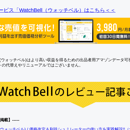
ビス「WatchBell（ウォッチベル）はこちら＜＜
Bell(ウォッチベル)はより高い収益を得るための出品者用アマゾンデータ
トの代替えやリニューアルではございません。
0掲載】-----
bell(ウォッチベル) / 価格改定＆利益シュミレーターの使い方を実践解説