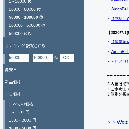
1 - 10000 位
・
Watch
10000 - 50000 位
50000 - 100000 位
・
【感想】W
100000 - 500000 位
【2020/7/1
500000 位以上
・
【緊急配
ランキングを指定する
・
Watch
-
位
・
・せどり転
発売日
---------------
新品価格
※内容は随
※ご参考ま
中古価格
※個別の掲
---------------
すべての価格
1 - 1500 円
1500 - 3000 円
＞＞Watc
3000 - 5000 円