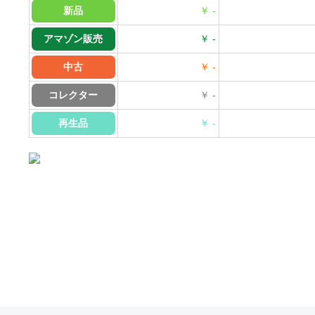
新品
￥ -
アマゾン販売
￥ -
中古
￥ -
コレクター
￥ -
再生品
￥ -