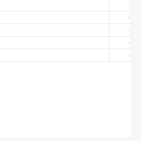
-
-
-
-
-