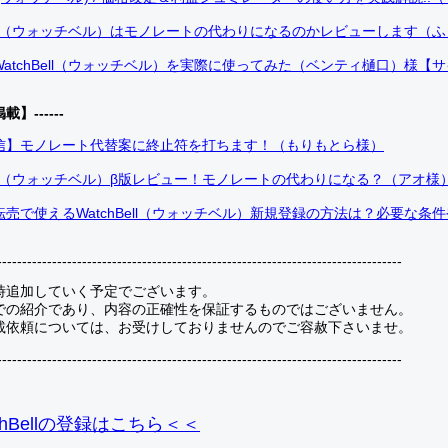
Bell（ウォッチベル）はモノレートの代わりになるのかレビューします（
atchBell（ウォッチベル）を実際に使ってみた（ベンティ樋口）様【
掲載】------
信】モノレート代替案に終止符を打ちます！（もりもとら様）
Bell（ウォッチベル）β版レビュー！モノレートの代わりになる？（アオ様
売で使えるWatchBell（ウォッチベル）新規登録の方法は？必要な条
---------------------------------------------------------------------------------
時追加していく予定でございます。
での紹介であり、内容の正確性を保証するものではございません。
載依頼については、お受けしておりませんのでご容赦下さいませ。
---------------------------------------------------------------------------------
hBellの登録
はこちら＜＜