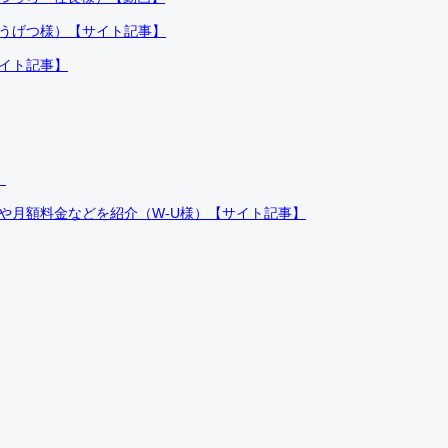
ふうげつ様）【サイト記事】
サイト記事】
）
件や月額料金などを紹介（W-U様）【サイト記事】