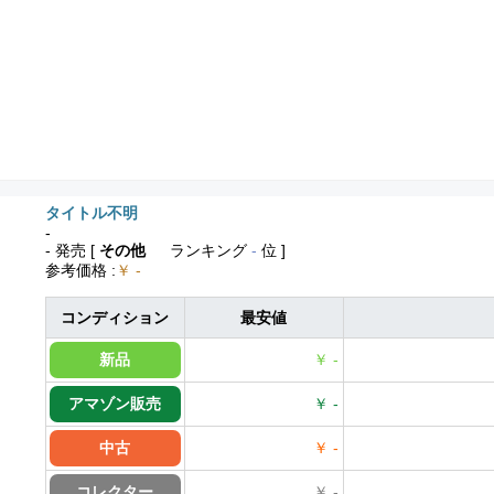
タイトル不明
-
- 発売
[
その他
ランキング
-
位 ]
参考価格
:
￥ -
コンディション
最安値
新品
￥ -
アマゾン販売
￥ -
中古
￥ -
コレクター
￥ -