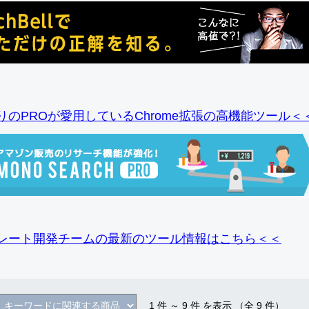
りのPROが愛用しているChrome拡張の高機能ツール＜
レート開発チームの最新のツール情報
はこちら＜＜
1
件 ～
9
件 を表示 （全
9
件）