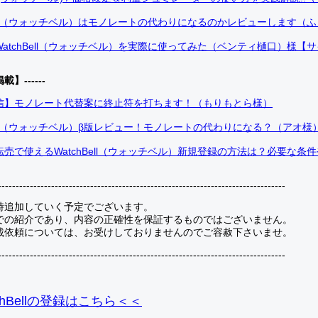
Bell（ウォッチベル）はモノレートの代わりになるのかレビューします（
atchBell（ウォッチベル）を実際に使ってみた（ベンティ樋口）様【
掲載】------
信】モノレート代替案に終止符を打ちます！（もりもとら様）
Bell（ウォッチベル）β版レビュー！モノレートの代わりになる？（アオ様
売で使えるWatchBell（ウォッチベル）新規登録の方法は？必要な条
---------------------------------------------------------------------------------
時追加していく予定でございます。
での紹介であり、内容の正確性を保証するものではございません。
載依頼については、お受けしておりませんのでご容赦下さいませ。
---------------------------------------------------------------------------------
hBellの登録
はこちら＜＜