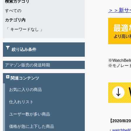
検索カテゴリ
＞＞新サー
すべての
カテゴリ内
「
キーワードなし
」
絞り込み条件
※Watch
アマゾン販売の発送時期
※モノレー
関連コンテンツ
お気に入りの商品
仕入れリスト
ユーザー数が多い商品
【2020/8/2
価格が急に上下した商品
・
watch