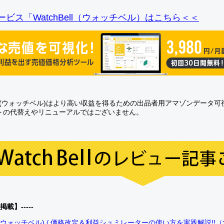
ビス「WatchBell（ウォッチベル）はこちら＜＜
Bell(ウォッチベル)はより高い収益を得るための出品者用アマゾンデータ
トの代替えやリニューアルではございません。
0掲載】-----
bell(ウォッチベル) / 価格改定＆利益シュミレーターの使い方を実践解説