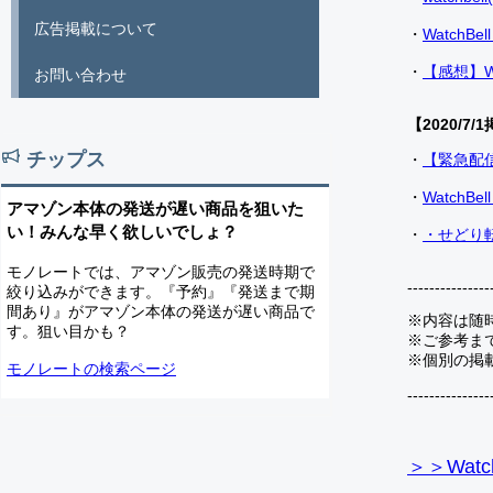
広告掲載について
・
Watch
・
【感想】W
お問い合わせ
【2020/7/1
チップス
・
【緊急配
・
Watch
アマゾン本体の発送が遅い商品を狙いた
い！みんな早く欲しいでしょ？
・
・せどり転
モノレートでは、アマゾン販売の発送時期で
---------------
絞り込みができます。『予約』『発送まで期
間あり』がアマゾン本体の発送が遅い商品で
※内容は随
す。狙い目かも？
※ご参考ま
※個別の掲
モノレートの検索ページ
---------------
＞＞Watc