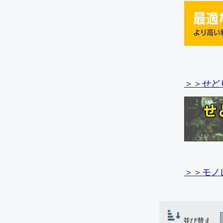
＞＞せど
＞＞モノ
並び替え