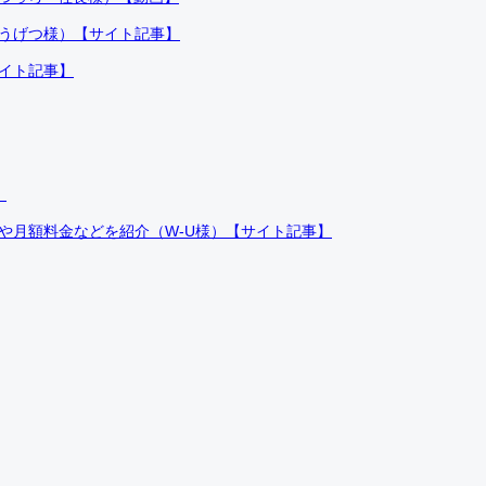
ふうげつ様）【サイト記事】
サイト記事】
）
件や月額料金などを紹介（W-U様）【サイト記事】