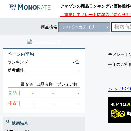
アマゾンの商品ランキングと価格推移
【重要】モノレート閉鎖のお知らせを
商品検索
ページ内平均
モノレートは
ランキング
-
位
長年のご利
参考価格
-
最安値
出品者数
プレミア数
＞＞せど
新品
-
-
-
中古
-
-
-
検索結果