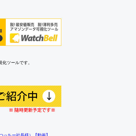
可視化ツールです。
!!（つっちー社長様）【動画】