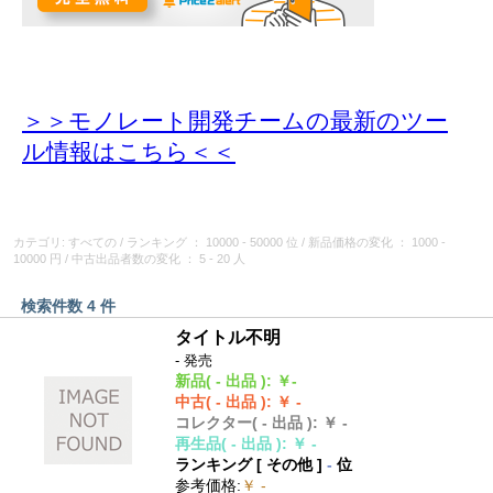
＞＞モノレート開発チームの最新のツー
ル情報
はこちら＜＜
カテゴリ: すべての
/
ランキング
： 10000 - 50000 位
/
新品価格の変化
： 1000 -
10000 円
/
中古出品者数の変化
： 5 - 20 人
検索件数 4 件
タイトル不明
- 発売
新品
( - 出品 )
:
￥-
中古
( - 出品 )
:
￥ -
コレクター
( - 出品 )
:
￥ -
再生品
( - 出品 )
:
￥ -
ランキング [
その他
]
-
位
参考価格
:
￥ -