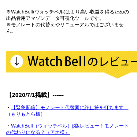
※WatchBell(ウォッチベル)はより高い収益を得るための
出品者用アマゾンデータ可視化ツールです。
※モノレートの代替えやリニューアルではございませ
ん。
【2020/7/1掲載】------
・
【緊急配信】モノレート代替案に終止符を打ちます！
（もりもとら様）
・
WatchBell（ウォッチベル）β版レビュー！モノレート
の代わりになる？（アオ様）