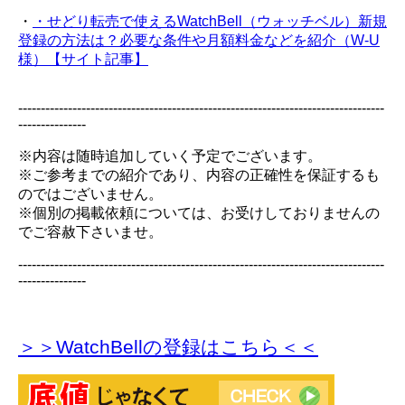
・
・せどり転売で使えるWatchBell（ウォッチベル）新規
登録の方法は？必要な条件や月額料金などを紹介（W-U
様）【サイト記事】
---------------------------------------------------------------------------------
---------------
※内容は随時追加していく予定でございます。
※ご参考までの紹介であり、内容の正確性を保証するも
のではございません。
※個別の掲載依頼については、お受けしておりませんの
でご容赦下さいませ。
---------------------------------------------------------------------------------
---------------
＞＞WatchBellの登録
はこちら＜＜