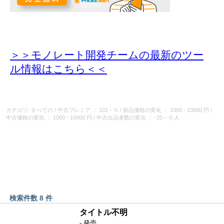
＞＞モノレート開発チームの最新のツー
ル情報
はこちら＜＜
カテゴリ: すべての
/
中古プレミア
： 101 - ％
/
新品価格の変化
： 1000 - 10000 円
/
中古価格の変化
： 1000 - 10000 円
/
中古出品者数の変化
： -20 - -5 人
検索件数 8 件
タイトル不明
- 発売