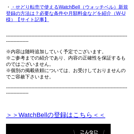
・
・せどり転売で使えるWatchBell（ウォッチベル）新規
登録の方法は？必要な条件や月額料金などを紹介（W-U
様）【サイト記事】
---------------------------------------------------------------------------------
---------------
※内容は随時追加していく予定でございます。
※ご参考までの紹介であり、内容の正確性を保証するも
のではございません。
※個別の掲載依頼については、お受けしておりませんの
でご容赦下さいませ。
---------------------------------------------------------------------------------
---------------
＞＞WatchBellの登録
はこちら＜＜