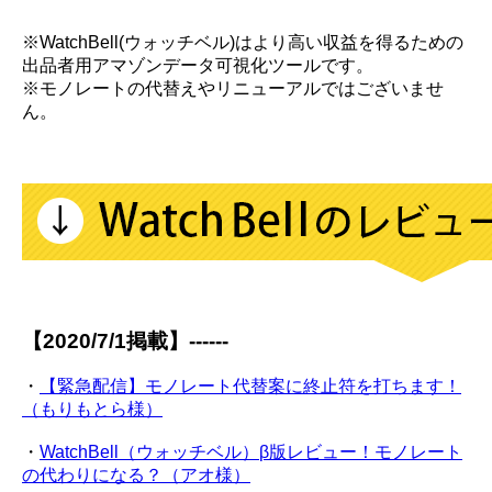
※WatchBell(ウォッチベル)はより高い収益を得るための
出品者用アマゾンデータ可視化ツールです。
※モノレートの代替えやリニューアルではございませ
ん。
【2020/7/1掲載】------
・
【緊急配信】モノレート代替案に終止符を打ちます！
（もりもとら様）
・
WatchBell（ウォッチベル）β版レビュー！モノレート
の代わりになる？（アオ様）