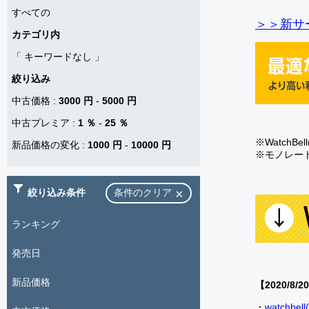
すべての
＞＞新サー
カテゴリ内
「
キーワードなし
」
絞り込み
中古価格
:
3000 円
-
5000 円
中古プレミア
:
1 ％
-
25 ％
※Watch
新品価格の変化
:
1000 円
-
10000 円
※モノレー
絞り込み条件
条件のクリア
ランキング
発売日
新品価格
【2020/8/2
・
watch