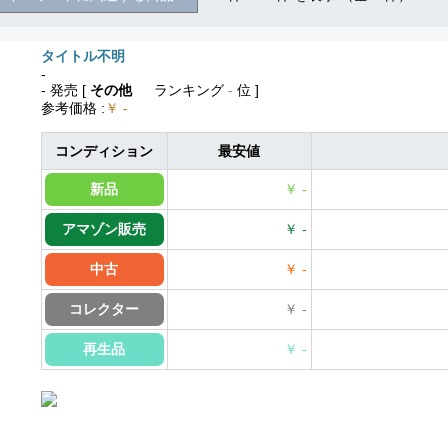
タイトル不明
-
- 発売
[
その他
ランキング
-
位 ]
参考価格
:
￥ -
コンディション
最安値
新品
￥ -
アマゾン販売
￥ -
中古
￥ -
コレクター
￥ -
再生品
￥ -