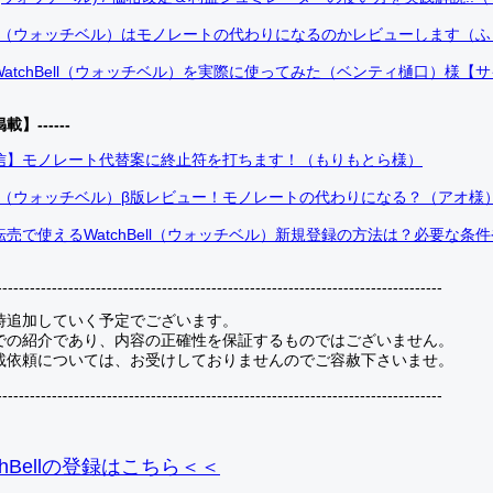
Bell（ウォッチベル）はモノレートの代わりになるのかレビューします（
atchBell（ウォッチベル）を実際に使ってみた（ベンティ樋口）様【
掲載】------
信】モノレート代替案に終止符を打ちます！（もりもとら様）
Bell（ウォッチベル）β版レビュー！モノレートの代わりになる？（アオ様
売で使えるWatchBell（ウォッチベル）新規登録の方法は？必要な条
---------------------------------------------------------------------------------
時追加していく予定でございます。
での紹介であり、内容の正確性を保証するものではございません。
載依頼については、お受けしておりませんのでご容赦下さいませ。
---------------------------------------------------------------------------------
hBellの登録
はこちら＜＜