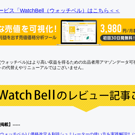
ビス「WatchBell（ウォッチベル）はこちら＜＜
Bell(ウォッチベル)はより高い収益を得るための出品者用アマゾンデータ
トの代替えやリニューアルではございません。
0掲載】-----
bell(ウォッチベル) / 価格改定＆利益シュミレーターの使い方を実践解説