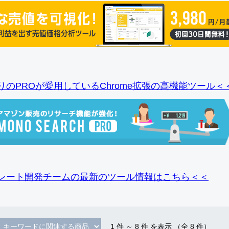
りのPROが愛用しているChrome拡張の高機能ツール＜
レート開発チームの最新のツール情報
はこちら＜＜
1
件 ～
8
件 を表示 （全
8
件）