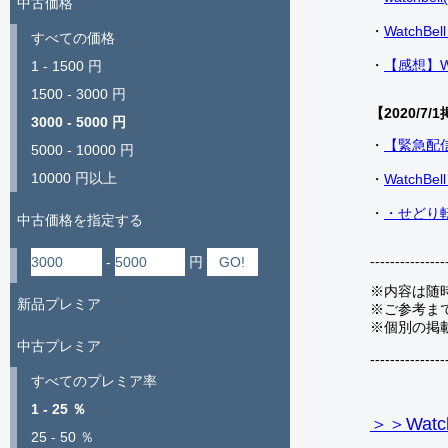
中古価格
・
Watch
すべての価格
・
【感想】W
1 - 1500 円
1500 - 3000 円
【2020/7/1
3000 - 5000 円
・
【緊急配
5000 - 10000 円
10000 円以上
・
Watch
・
・せどり転
中古価格を指定する
---------------
-
円
※内容は随
新品プレミア
※ご参考ま
※個別の掲
中古プレミア
---------------
すべてのプレミア率
1 - 25 ％
＞＞Watc
25 - 50 ％