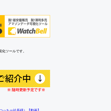
可視化ツールです。
!!（つっちー社長様）【動画】