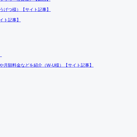
ふうげつ様）【サイト記事】
サイト記事】
）
件や月額料金などを紹介（W-U様）【サイト記事】