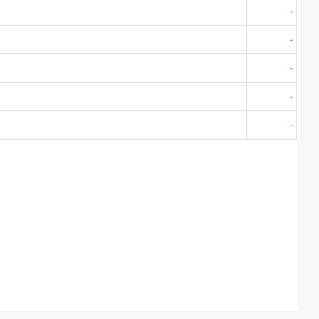
-
-
-
-
-