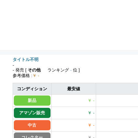
タイトル不明
-
- 発売
[
その他
ランキング
-
位 ]
参考価格
:
￥ -
コンディション
最安値
新品
￥ -
アマゾン販売
￥ -
中古
￥ -
コレクター
￥ -