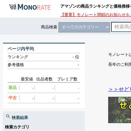
アマゾンの商品ランキングと価格推移
【重要】モノレート閉鎖のお知らせを
商品検索
ページ内平均
モノレートは
ランキング
-
位
長年のご利
参考価格
-
最安値
出品者数
プレミア数
新品
-
-
-
＞＞せど
中古
-
-
-
検索結果
検索カテゴリ