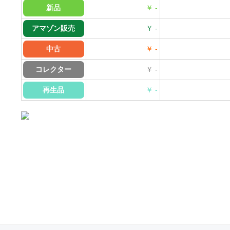
新品
￥ -
アマゾン販売
￥ -
中古
￥ -
コレクター
￥ -
再生品
￥ -