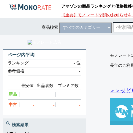
アマゾンの商品ランキングと価格推移
【重要】モノレート閉鎖のお知らせを
商品検索
ページ内平均
モノレートは
ランキング
-
位
長年のご利
参考価格
-
最安値
出品者数
プレミア数
＞＞せど
新品
-
-
-
中古
-
-
-
検索結果