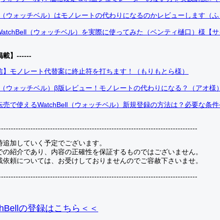
Bell（ウォッチベル）はモノレートの代わりになるのかレビューします（
atchBell（ウォッチベル）を実際に使ってみた（ベンティ樋口）様【
掲載】------
信】モノレート代替案に終止符を打ちます！（もりもとら様）
Bell（ウォッチベル）β版レビュー！モノレートの代わりになる？（アオ様
売で使えるWatchBell（ウォッチベル）新規登録の方法は？必要な条
---------------------------------------------------------------------------------
時追加していく予定でございます。
での紹介であり、内容の正確性を保証するものではございません。
載依頼については、お受けしておりませんのでご容赦下さいませ。
---------------------------------------------------------------------------------
hBellの登録
はこちら＜＜