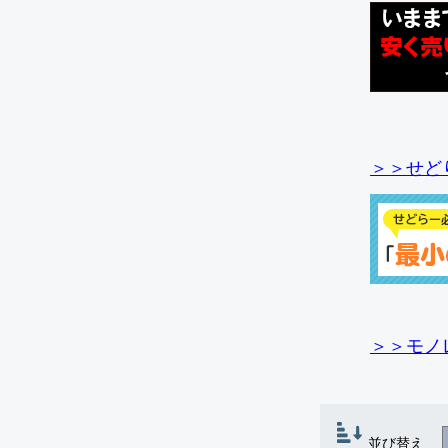
＞＞せど
＞＞モノ
並び替え