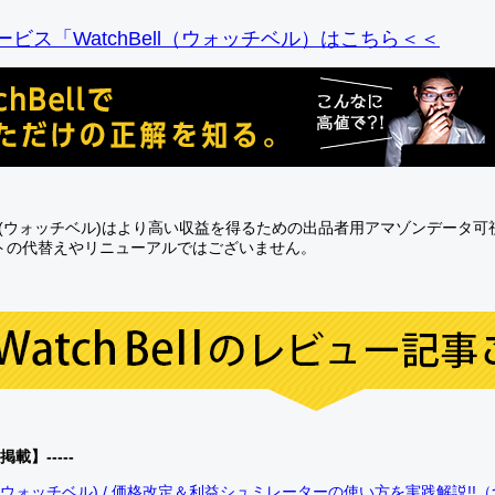
ビス「WatchBell（ウォッチベル）はこちら＜＜
Bell(ウォッチベル)はより高い収益を得るための出品者用アマゾンデータ
トの代替えやリニューアルではございません。
0掲載】-----
bell(ウォッチベル) / 価格改定＆利益シュミレーターの使い方を実践解説