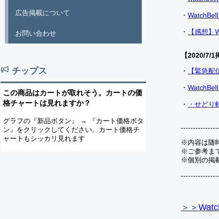
広告掲載について
・
Watch
・
【感想】W
お問い合わせ
【2020/7/1
チップス
・
【緊急配
・
Watch
この商品はカートが取れそう。カートの価
格チャートは見れますか？
・
・せどり転
グラフの『新品ボタン』 → 『カート価格ボタ
---------------
ン』をクリックしてください。カート価格チ
ャートもシッカリ見れます
※内容は随
※ご参考ま
※個別の掲
---------------
＞＞Watc