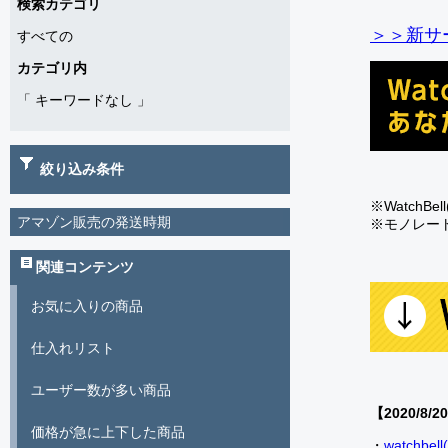
検索カテゴリ
＞＞新サー
すべての
カテゴリ内
「
キーワードなし
」
絞り込み条件
※Watch
アマゾン販売の発送時期
※モノレー
関連コンテンツ
お気に入りの商品
仕入れリスト
ユーザー数が多い商品
【2020/8/2
価格が急に上下した商品
・
watch