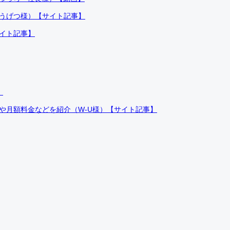
ふうげつ様）【サイト記事】
サイト記事】
）
件や月額料金などを紹介（W-U様）【サイト記事】