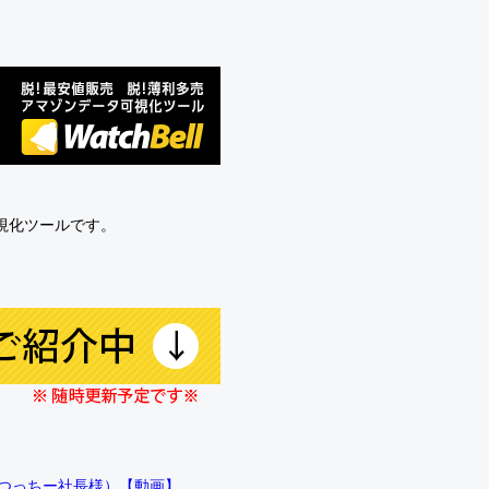
可視化ツールです。
!!（つっちー社長様）【動画】