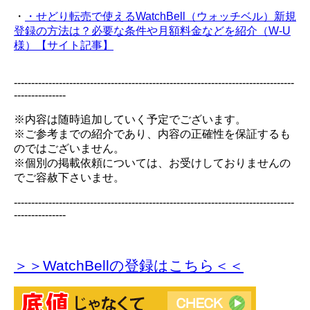
・
・せどり転売で使えるWatchBell（ウォッチベル）新規
登録の方法は？必要な条件や月額料金などを紹介（W-U
様）【サイト記事】
---------------------------------------------------------------------------------
---------------
※内容は随時追加していく予定でございます。
※ご参考までの紹介であり、内容の正確性を保証するも
のではございません。
※個別の掲載依頼については、お受けしておりませんの
でご容赦下さいませ。
---------------------------------------------------------------------------------
---------------
＞＞WatchBellの登録
はこちら＜＜