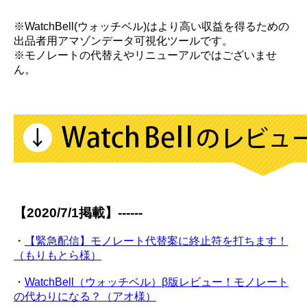
※WatchBell(ウォッチベル)はより高い収益を得るための
出品者用アマゾンデータ可視化ツールです。
※モノレートの代替えやリニューアルではございませ
ん。
【2020/7/1掲載】------
・
【緊急配信】モノレート代替案に終止符を打ちます！
（もりもとら様）
・
WatchBell（ウォッチベル）β版レビュー！モノレート
の代わりになる？（アオ様）