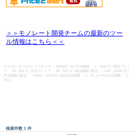
＞＞モノレート開発チームの最新のツー
ル情報
はこちら＜＜
カテゴリ: すべての
/
ランキング
： 500000 - 位
/
中古価格
： 1 - 1500 円
/
新品プレミ
ア
： 50 - 100 ％
/
中古プレミア
： 50 - 100 ％
/
新品価格の変化
： 1000 - 10000 円
/
中古価格の変化
： -10000 - -1000 円
/
新品出品者数
： 1 - 25 人
/
中古出品者数
： 1 -
25 人
検索件数 1 件