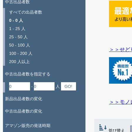
中古出品者数
すべての出品者数
0 - 0 人
1 - 25 人
25 - 50 人
50 - 100 人
＞＞せど
100 - 200 人
200 人以上
中古出品者数を指定する
-
人
新品出品者数の変化
＞＞モノ
中古出品者数の変化
アマゾン販売の発送時期
並び替え