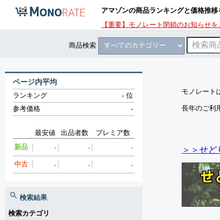
アマゾンの商品ランキングと価格推移
【重要】モノレート閉鎖のお知らせを
商品検索
ページ内平均
モノレートは
ランキング
-
位
長年のご利
参考価格
-
最安値
出品者数
プレミア数
新品
-
-
-
＞＞せど
中古
-
-
-
検索結果
検索カテゴリ