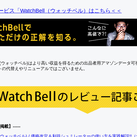
ビス「WatchBell（ウォッチベル）はこちら＜＜
Bell(ウォッチベル)はより高い収益を得るための出品者用アマゾンデータ
トの代替えやリニューアルではございません。
0掲載】-----
bell(ウォッチベル) / 価格改定＆利益シュミレーターの使い方を実践解説