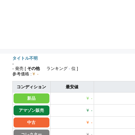
タイトル不明
-
- 発売
[
その他
ランキング
-
位 ]
参考価格
:
￥ -
コンディション
最安値
新品
￥ -
アマゾン販売
￥ -
中古
￥ -
コレクター
￥ -