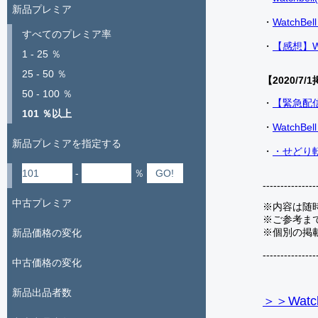
新品プレミア
・
Watch
すべてのプレミア率
・
【感想】W
1 - 25 ％
25 - 50 ％
【2020/7/1
50 - 100 ％
・
【緊急配
101 ％以上
・
Watch
新品プレミアを指定する
・
・せどり転
-
％
---------------
中古プレミア
※内容は随
※ご参考ま
※個別の掲
新品価格の変化
---------------
中古価格の変化
新品出品者数
＞＞Watc