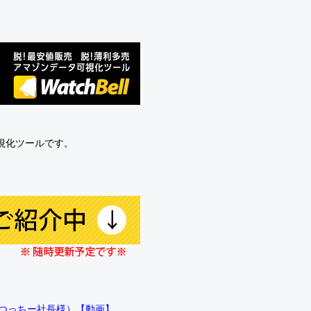
可視化ツールです。
!!（つっちー社長様）【動画】