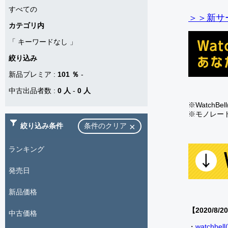
すべての
＞＞新サー
カテゴリ内
「
キーワードなし
」
絞り込み
新品プレミア
:
101 ％
-
中古出品者数
:
0 人
-
0 人
※Watch
※モノレー
絞り込み条件
条件のクリア
ランキング
発売日
新品価格
【2020/8/2
中古価格
・
watch