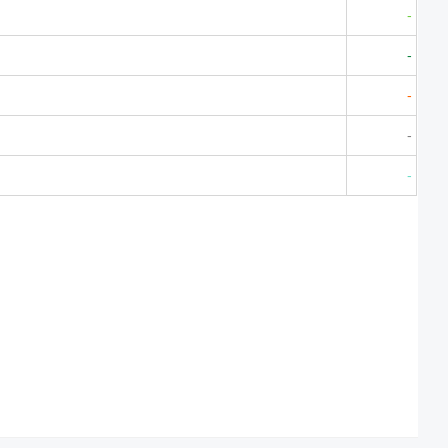
-
-
-
-
-