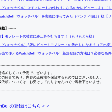
Bell（ウォッチベル）はモノレートの代わりになるのかレビューします（
atchBell（ウォッチベル）を実際に使ってみた（ベンティ樋口）様【
掲載】------
信】モノレート代替案に終止符を打ちます！（もりもとら様）
Bell（ウォッチベル）β版レビュー！モノレートの代わりになる？（アオ様
売で使えるWatchBell（ウォッチベル）新規登録の方法は？必要な条
---------------------------------------------------------------------------------
時追加していく予定でございます。
での紹介であり、内容の正確性を保証するものではございません。
載依頼については、お受けしておりませんのでご容赦下さいませ。
---------------------------------------------------------------------------------
hBellの登録
はこちら＜＜