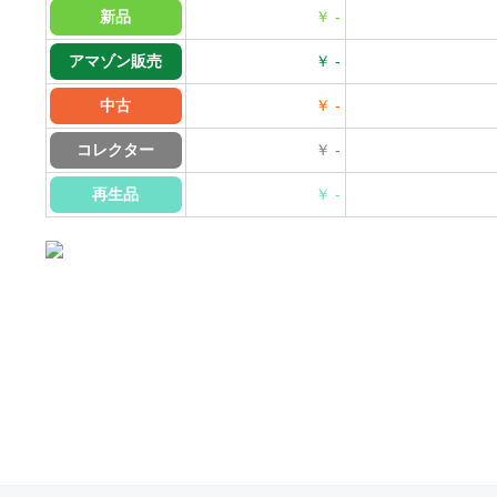
新品
￥ -
アマゾン販売
￥ -
中古
￥ -
コレクター
￥ -
再生品
￥ -