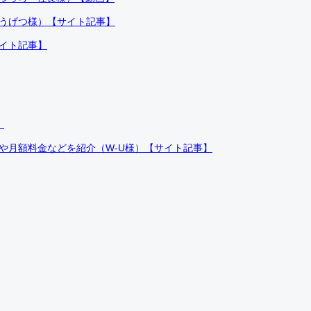
ふうげつ様）【サイト記事】
サイト記事】
）
件や月額料金などを紹介（W-U様）【サイト記事】