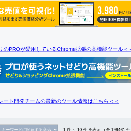
りのPROが愛用しているChrome拡張の高機能ツール＜
レート開発チームの最新のツール情報
はこちら＜＜
1
件 ～
10
件 を表示 （全
199461
件